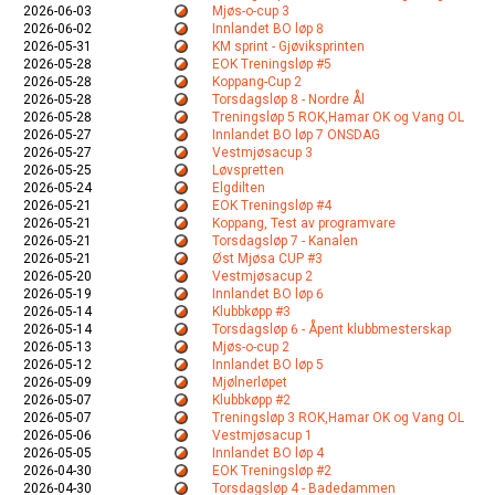
2026-06-03
Mjøs-o-cup 3
2026-06-02
Innlandet BO løp 8
2026-05-31
KM sprint - Gjøviksprinten
2026-05-28
EOK Treningsløp #5
2026-05-28
Koppang-Cup 2
2026-05-28
Torsdagsløp 8 - Nordre Ål
2026-05-28
Treningsløp 5 ROK,Hamar OK og Vang OL
2026-05-27
Innlandet BO løp 7 ONSDAG
2026-05-27
Vestmjøsacup 3
2026-05-25
Løvspretten
2026-05-24
Elgdilten
2026-05-21
EOK Treningsløp #4
2026-05-21
Koppang, Test av programvare
2026-05-21
Torsdagsløp 7 - Kanalen
2026-05-21
Øst Mjøsa CUP #3
2026-05-20
Vestmjøsacup 2
2026-05-19
Innlandet BO løp 6
2026-05-14
Klubbkøpp #3
2026-05-14
Torsdagsløp 6 - Åpent klubbmesterskap
2026-05-13
Mjøs-o-cup 2
2026-05-12
Innlandet BO løp 5
2026-05-09
Mjølnerløpet
2026-05-07
Klubbkøpp #2
2026-05-07
Treningsløp 3 ROK,Hamar OK og Vang OL
2026-05-06
Vestmjøsacup 1
2026-05-05
Innlandet BO løp 4
2026-04-30
EOK Treningsløp #2
2026-04-30
Torsdagsløp 4 - Badedammen