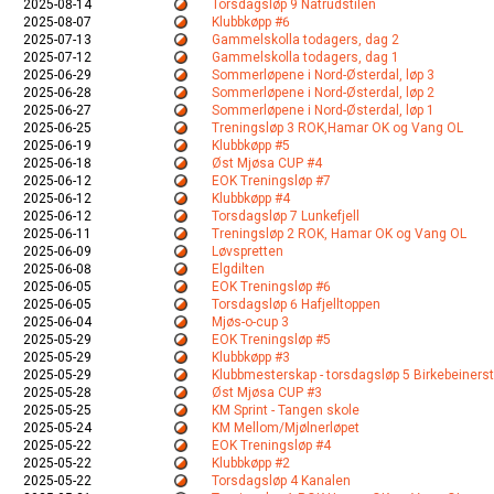
2025-08-14
Torsdagsløp 9 Natrudstilen
2025-08-07
Klubbkøpp #6
2025-07-13
Gammelskolla todagers, dag 2
2025-07-12
Gammelskolla todagers, dag 1
2025-06-29
Sommerløpene i Nord-Østerdal, løp 3
2025-06-28
Sommerløpene i Nord-Østerdal, løp 2
2025-06-27
Sommerløpene i Nord-Østerdal, løp 1
2025-06-25
Treningsløp 3 ROK,Hamar OK og Vang OL
2025-06-19
Klubbkøpp #5
2025-06-18
Øst Mjøsa CUP #4
2025-06-12
EOK Treningsløp #7
2025-06-12
Klubbkøpp #4
2025-06-12
Torsdagsløp 7 Lunkefjell
2025-06-11
Treningsløp 2 ROK, Hamar OK og Vang OL
2025-06-09
Løvspretten
2025-06-08
Elgdilten
2025-06-05
EOK Treningsløp #6
2025-06-05
Torsdagsløp 6 Hafjelltoppen
2025-06-04
Mjøs-o-cup 3
2025-05-29
EOK Treningsløp #5
2025-05-29
Klubbkøpp #3
2025-05-29
Klubbmesterskap - torsdagsløp 5 Birkebeiners
2025-05-28
Øst Mjøsa CUP #3
2025-05-25
KM Sprint - Tangen skole
2025-05-24
KM Mellom/Mjølnerløpet
2025-05-22
EOK Treningsløp #4
2025-05-22
Klubbkøpp #2
2025-05-22
Torsdagsløp 4 Kanalen