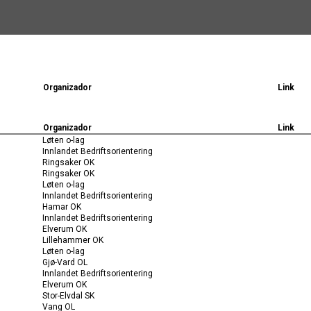
Organizador
Link
Organizador
Link
Løten o-lag
Innlandet Bedriftsorientering
Ringsaker OK
Ringsaker OK
Løten o-lag
Innlandet Bedriftsorientering
Hamar OK
Innlandet Bedriftsorientering
Elverum OK
Lillehammer OK
Løten o-lag
Gjø-Vard OL
Innlandet Bedriftsorientering
Elverum OK
Stor-Elvdal SK
Vang OL