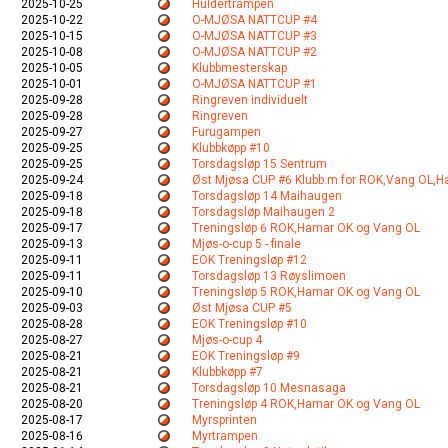
2025-10-25
Huldertrampen
2025-10-22
O-MJØSA NATTCUP #4
2025-10-15
O-MJØSA NATTCUP #3
2025-10-08
O-MJØSA NATTCUP #2
2025-10-05
Klubbmesterskap
2025-10-01
O-MJØSA NATTCUP #1
2025-09-28
Ringreven individuelt
2025-09-28
Ringreven
2025-09-27
Furugampen
2025-09-25
Klubbkøpp #10
2025-09-25
Torsdagsløp 15 Sentrum
2025-09-24
Øst Mjøsa CUP #6 Klubb.m for ROK,Vang OL,
2025-09-18
Torsdagsløp 14 Maihaugen
2025-09-18
Torsdagsløp Maihaugen 2
2025-09-17
Treningsløp 6 ROK,Hamar OK og Vang OL
2025-09-13
Mjøs-o-cup 5 - finale
2025-09-11
EOK Treningsløp #12
2025-09-11
Torsdagsløp 13 Røyslimoen
2025-09-10
Treningsløp 5 ROK,Hamar OK og Vang OL
2025-09-03
Øst Mjøsa CUP #5
2025-08-28
EOK Treningsløp #10
2025-08-27
Mjøs-o-cup 4
2025-08-21
EOK Treningsløp #9
2025-08-21
Klubbkøpp #7
2025-08-21
Torsdagsløp 10 Mesnasaga
2025-08-20
Treningsløp 4 ROK,Hamar OK og Vang OL
2025-08-17
Myrsprinten
2025-08-16
Myrtrampen