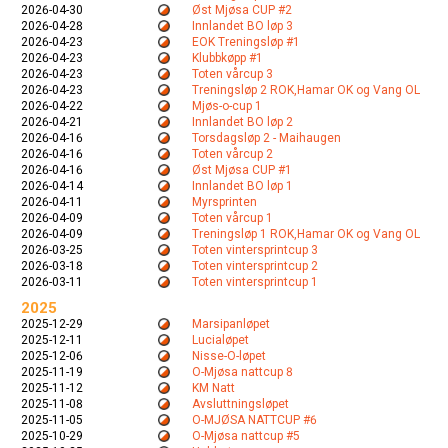
2026-04-30
Øst Mjøsa CUP #2
2026-04-28
Innlandet BO løp 3
2026-04-23
EOK Treningsløp #1
2026-04-23
Klubbkøpp #1
2026-04-23
Toten vårcup 3
2026-04-23
Treningsløp 2 ROK,Hamar OK og Vang OL
2026-04-22
Mjøs-o-cup 1
2026-04-21
Innlandet BO løp 2
2026-04-16
Torsdagsløp 2 - Maihaugen
2026-04-16
Toten vårcup 2
2026-04-16
Øst Mjøsa CUP #1
2026-04-14
Innlandet BO løp 1
2026-04-11
Myrsprinten
2026-04-09
Toten vårcup 1
2026-04-09
Treningsløp 1 ROK,Hamar OK og Vang OL
2026-03-25
Toten vintersprintcup 3
2026-03-18
Toten vintersprintcup 2
2026-03-11
Toten vintersprintcup 1
2025
2025-12-29
Marsipanløpet
2025-12-11
Lucialøpet
2025-12-06
Nisse-O-løpet
2025-11-19
O-Mjøsa nattcup 8
2025-11-12
KM Natt
2025-11-08
Avsluttningsløpet
2025-11-05
O-MJØSA NATTCUP #6
2025-10-29
O-Mjøsa nattcup #5