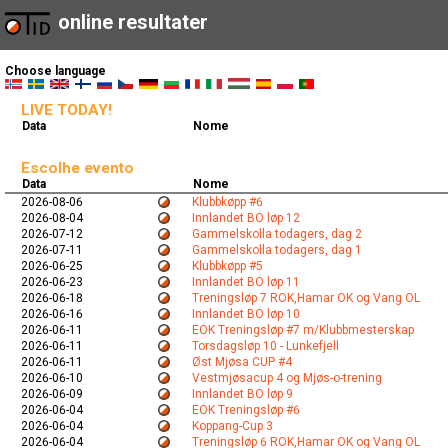
online resultater
Choose language
LIVE TODAY!
Data
Nome
Escolhe evento
Data
Nome
2026-08-06
Klubbkøpp #6
2026-08-04
Innlandet BO løp 12
2026-07-12
Gammelskolla todagers, dag 2
2026-07-11
Gammelskolla todagers, dag 1
2026-06-25
Klubbkøpp #5
2026-06-23
Innlandet BO løp 11
2026-06-18
Treningsløp 7 ROK,Hamar OK og Vang OL
2026-06-16
Innlandet BO løp 10
2026-06-11
EOK Treningsløp #7 m/Klubbmesterskap
2026-06-11
Torsdagsløp 10 - Lunkefjell
2026-06-11
Øst Mjøsa CUP #4
2026-06-10
Vestmjøsacup 4 og Mjøs-o-trening
2026-06-09
Innlandet BO løp 9
2026-06-04
EOK Treningsløp #6
2026-06-04
Koppang-Cup 3
2026-06-04
Treningsløp 6 ROK,Hamar OK og Vang OL