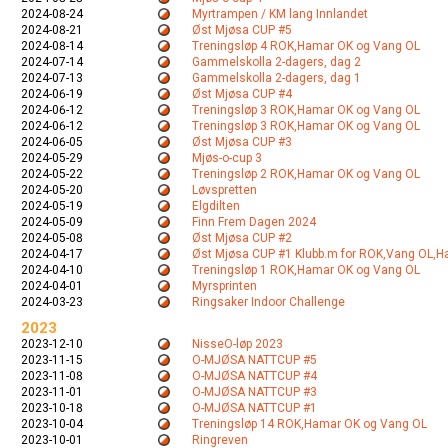
2024-08-24
Myrtrampen / KM lang Innlandet
2024-08-21
Øst Mjøsa CUP #5
2024-08-14
Treningsløp 4 ROK,Hamar OK og Vang OL
2024-07-14
Gammelskolla 2-dagers, dag 2
2024-07-13
Gammelskolla 2-dagers, dag 1
2024-06-19
Øst Mjøsa CUP #4
2024-06-12
Treningsløp 3 ROK,Hamar OK og Vang OL
2024-06-12
Treningsløp 3 ROK,Hamar OK og Vang OL
2024-06-05
Øst Mjøsa CUP #3
2024-05-29
Mjøs-o-cup 3
2024-05-22
Treningsløp 2 ROK,Hamar OK og Vang OL
2024-05-20
Løvspretten
2024-05-19
Elgdilten
2024-05-09
Finn Frem Dagen 2024
2024-05-08
Øst Mjøsa CUP #2
2024-04-17
Øst Mjøsa CUP #1 Klubb.m for ROK,Vang OL,
2024-04-10
Treningsløp 1 ROK,Hamar OK og Vang OL
2024-04-01
Myrsprinten
2024-03-23
Ringsaker Indoor Challenge
2023
2023-12-10
NisseO-løp 2023
2023-11-15
O-MJØSA NATTCUP #5
2023-11-08
O-MJØSA NATTCUP #4
2023-11-01
O-MJØSA NATTCUP #3
2023-10-18
O-MJØSA NATTCUP #1
2023-10-04
Treningsløp 14 ROK,Hamar OK og Vang OL
2023-10-01
Ringreven