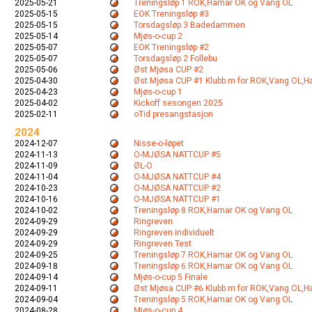
2025-05-21
Treningsløp 1 ROK,Hamar OK og Vang OL
2025-05-15
EOK Treningsløp #3
2025-05-15
Torsdagsløp 3 Badedammen
2025-05-14
Mjøs-o-cup 2
2025-05-07
EOK Treningsløp #2
2025-05-07
Torsdagsløp 2 Follebu
2025-05-06
Øst Mjøsa CUP #2
2025-04-30
Øst Mjøsa CUP #1 Klubb.m for ROK,Vang OL,
2025-04-23
Mjøs-o-cup 1
2025-04-02
Kickoff sesongen 2025
2025-02-11
oTid presangstasjon
2024
2024-12-07
Nisse-o-løpet
2024-11-13
O-MJØSA NATTCUP #5
2024-11-09
ØL-O
2024-11-04
O-MJØSA NATTCUP #4
2024-10-23
O-MJØSA NATTCUP #2
2024-10-16
O-MJØSA NATTCUP #1
2024-10-02
Treningsløp 8 ROK,Hamar OK og Vang OL
2024-09-29
Ringreven
2024-09-29
Ringreven individuelt
2024-09-29
Ringreven Test
2024-09-25
Treningsløp 7 ROK,Hamar OK og Vang OL
2024-09-18
Treningsløp 6 ROK,Hamar OK og Vang OL
2024-09-14
Mjøs-o-cup 5 Finale
2024-09-11
Øst Mjøsa CUP #6 Klubb.m for ROK,Vang OL,
2024-09-04
Treningsløp 5 ROK,Hamar OK og Vang OL
2024-08-28
Mjøs-o-cup 4