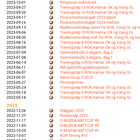
2023-10-01
Ringreven individuelt
2023-09-27
Treningsløp 13 ROK,Hamar OK og Vang OL
2023-09-20
Treningsløp 12 ROK,Hamar OK og Vang OL
2023-09-17
Finansmesterskapet 2023 Sprint
2023-09-16
Finansmesterskapet 2023 mellom
2023-09-13
Klubbmesterskap sprint for ROK, Vang OL og 
2023-09-06
Treningsløp 10 ROK,Hamar OK og Vang OL
2023-08-30
Klubbmesterskap mel. for ROK, Vang OL og H
2023-08-16
Treningsløp 8 ROK,Hamar OK og Vang OL
2023-08-09
Treningsløp 7 ROK,Hamar OK og Vang OL
2023-07-09
Gammelskolla 2-dagers, dag 2
2023-07-08
Gammelskolla 2-dagers, dag 1
2023-06-14
Treningsløp 6 ROK,Hamar OK og Vang OL
2023-06-11
KM sprint/Ringsakersprinten
2023-06-07
Treningsløp 5 ROK,Hamar OK og Vang OL
2023-05-31
Nammocup 3 2023
2023-05-27
Pinsesprinten
2023-05-24
Treningsløp 4 ROK,Hamar OK og Vang OL
2023-05-18
Treningsløp 3 ROK,Hamar OK og Vang OL
2023-05-18
Treningsløp 5 ROK,Hamar OK og Vang OL
2022
2022-12-26
Gløggen 2022
2022-11-27
Nisseo-løp 2022
2022-11-17
O-MJØSA NATTCUP #5
2022-11-03
O-MJØSA NATTCUP #3
2022-10-20
O-MJØSA NATTCUP #1
2022-10-07
ROK Tening #16