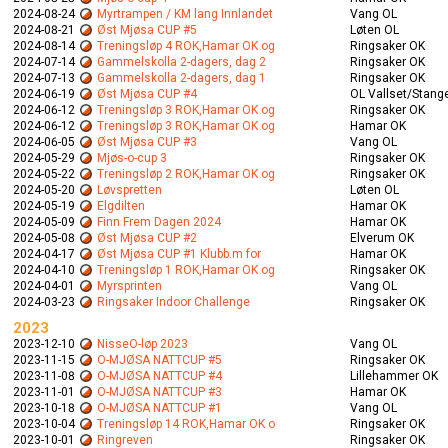
2024-08-24
Myrtrampen / KM lang Innlandet
Vang OL
2024-08-21
Øst Mjøsa CUP #5
Løten OL
2024-08-14
Treningsløp 4 ROK,Hamar OK og
Ringsaker OK
2024-07-14
Gammelskolla 2-dagers, dag 2
Ringsaker OK
2024-07-13
Gammelskolla 2-dagers, dag 1
Ringsaker OK
2024-06-19
Øst Mjøsa CUP #4
OL Vallset/Stang
2024-06-12
Treningsløp 3 ROK,Hamar OK og
Ringsaker OK
2024-06-12
Treningsløp 3 ROK,Hamar OK og
Hamar OK
2024-06-05
Øst Mjøsa CUP #3
Vang OL
2024-05-29
Mjøs-o-cup 3
Ringsaker OK
2024-05-22
Treningsløp 2 ROK,Hamar OK og
Ringsaker OK
2024-05-20
Løvspretten
Løten OL
2024-05-19
Elgdilten
Hamar OK
2024-05-09
Finn Frem Dagen 2024
Hamar OK
2024-05-08
Øst Mjøsa CUP #2
Elverum OK
2024-04-17
Øst Mjøsa CUP #1 Klubb.m for
Hamar OK
2024-04-10
Treningsløp 1 ROK,Hamar OK og
Ringsaker OK
2024-04-01
Myrsprinten
Vang OL
2024-03-23
Ringsaker Indoor Challenge
Ringsaker OK
2023
2023-12-10
NisseO-løp 2023
Vang OL
2023-11-15
O-MJØSA NATTCUP #5
Ringsaker OK
2023-11-08
O-MJØSA NATTCUP #4
Lillehammer OK
2023-11-01
O-MJØSA NATTCUP #3
Hamar OK
2023-10-18
O-MJØSA NATTCUP #1
Vang OL
2023-10-04
Treningsløp 14 ROK,Hamar OK o
Ringsaker OK
2023-10-01
Ringreven
Ringsaker OK