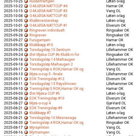
2025-10-25
Huldertrampen
Løten o-lag
2025-10-22
O-MJØSA NATTCUP #4
Hamar OK
2025-10-15
O-MJØSA NATTCUP #3
Vang OL
2025-10-08
O-MJØSA NATTCUP #2
Løten o-lag
2025-10-05
Klubbmesterskap
Løten o-lag
2025-10-01
O-MJØSA NATTCUP #1
Elverum OK
2025-09-28
Ringreven individuelt
Ringsaker OK
2025-09-28
Ringreven
Ringsaker OK
2025-09-27
Furugampen
Hamar OK
2025-09-25
Klubbkøpp #10
Løten o-lag
2025-09-25
Torsdagsløp 15 Sentrum
Lillehammer OK
2025-09-24
Øst Mjøsa CUP #6 Klubb.m for
Ringsaker OK
2025-09-18
Torsdagsløp 14 Maihaugen
Lillehammer OK
2025-09-18
Torsdagsløp Maihaugen 2
Lillehammer OK
2025-09-17
Treningsløp 6 ROK,Hamar OK og
Vang OL
2025-09-13
Mjøs-o-cup 5 - finale
Lillehammer OK
2025-09-11
EOK Treningsløp #12
Elverum OK
2025-09-11
Torsdagsløp 13 Røyslimoen
Lillehammer OK
2025-09-10
Treningsløp 5 ROK,Hamar OK og
Hamar OK
2025-09-03
Øst Mjøsa CUP #5
Løten o-lag
2025-08-28
EOK Treningsløp #10
Elverum OK
2025-08-27
Mjøs-o-cup 4
Gjø-Vard OL
2025-08-21
EOK Treningsløp #9
Elverum OK
2025-08-21
Klubbkøpp #7
Løten o-lag
2025-08-21
Torsdagsløp 10 Mesnasaga
Lillehammer OK
2025-08-20
Treningsløp 4 ROK,Hamar OK og
Ringsaker OK
2025-08-17
Myrsprinten
Vang OL
2025-08-16
Myrtrampen
Vang OL