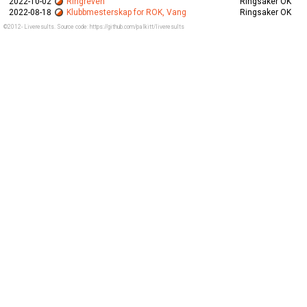
2022-10-02
Ringreven
Ringsaker OK
2022-08-18
Klubbmesterskap for ROK, Vang
Ringsaker OK
©2012- Liveresults. Source code: https://github.com/palkitt/liveresults