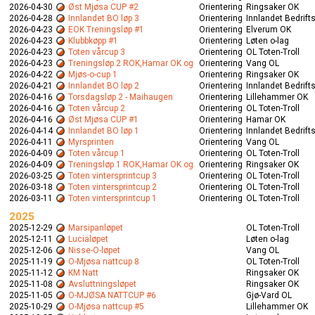
2026-04-30
Øst Mjøsa CUP #2
Orientering
Ringsaker OK
2026-04-28
Innlandet BO løp 3
Orientering
Innlandet Bedrift
2026-04-23
EOK Treningsløp #1
Orientering
Elverum OK
2026-04-23
Klubbkøpp #1
Orientering
Løten o-lag
2026-04-23
Toten vårcup 3
Orientering
OL Toten-Troll
2026-04-23
Treningsløp 2 ROK,Hamar OK og
Orientering
Vang OL
2026-04-22
Mjøs-o-cup 1
Orientering
Ringsaker OK
2026-04-21
Innlandet BO løp 2
Orientering
Innlandet Bedrift
2026-04-16
Torsdagsløp 2 - Maihaugen
Orientering
Lillehammer OK
2026-04-16
Toten vårcup 2
Orientering
OL Toten-Troll
2026-04-16
Øst Mjøsa CUP #1
Orientering
Hamar OK
2026-04-14
Innlandet BO løp 1
Orientering
Innlandet Bedrift
2026-04-11
Myrsprinten
Orientering
Vang OL
2026-04-09
Toten vårcup 1
Orientering
OL Toten-Troll
2026-04-09
Treningsløp 1 ROK,Hamar OK og
Orientering
Ringsaker OK
2026-03-25
Toten vintersprintcup 3
Orientering
OL Toten-Troll
2026-03-18
Toten vintersprintcup 2
Orientering
OL Toten-Troll
2026-03-11
Toten vintersprintcup 1
Orientering
OL Toten-Troll
2025
2025-12-29
Marsipanløpet
OL Toten-Troll
2025-12-11
Lucialøpet
Løten o-lag
2025-12-06
Nisse-O-løpet
Vang OL
2025-11-19
O-Mjøsa nattcup 8
OL Toten-Troll
2025-11-12
KM Natt
Ringsaker OK
2025-11-08
Avsluttningsløpet
Ringsaker OK
2025-11-05
O-MJØSA NATTCUP #6
Gjø-Vard OL
2025-10-29
O-Mjøsa nattcup #5
Lillehammer OK