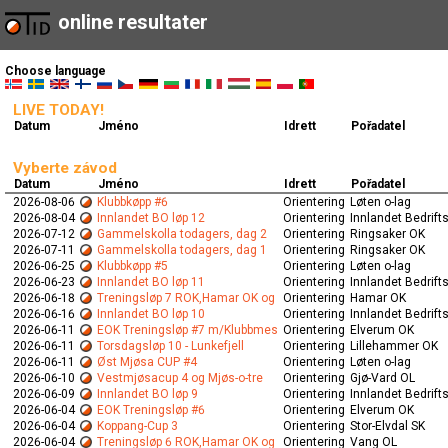
online resultater
Choose language
LIVE TODAY!
Datum
Jméno
Idrett
Pořadatel
Vyberte závod
Datum
Jméno
Idrett
Pořadatel
2026-08-06
Klubbkøpp #6
Orientering
Løten o-lag
2026-08-04
Innlandet BO løp 12
Orientering
Innlandet Bedrift
2026-07-12
Gammelskolla todagers, dag 2
Orientering
Ringsaker OK
2026-07-11
Gammelskolla todagers, dag 1
Orientering
Ringsaker OK
2026-06-25
Klubbkøpp #5
Orientering
Løten o-lag
2026-06-23
Innlandet BO løp 11
Orientering
Innlandet Bedrift
2026-06-18
Treningsløp 7 ROK,Hamar OK og
Orientering
Hamar OK
2026-06-16
Innlandet BO løp 10
Orientering
Innlandet Bedrift
2026-06-11
EOK Treningsløp #7 m/Klubbmes
Orientering
Elverum OK
2026-06-11
Torsdagsløp 10 - Lunkefjell
Orientering
Lillehammer OK
2026-06-11
Øst Mjøsa CUP #4
Orientering
Løten o-lag
2026-06-10
Vestmjøsacup 4 og Mjøs-o-tre
Orientering
Gjø-Vard OL
2026-06-09
Innlandet BO løp 9
Orientering
Innlandet Bedrift
2026-06-04
EOK Treningsløp #6
Orientering
Elverum OK
2026-06-04
Koppang-Cup 3
Orientering
Stor-Elvdal SK
2026-06-04
Treningsløp 6 ROK,Hamar OK og
Orientering
Vang OL