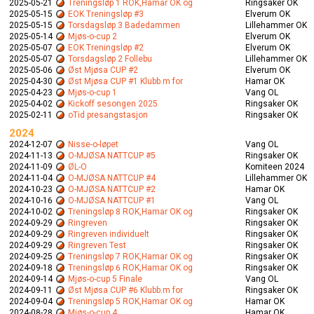
2025-05-21
Treningsløp 1 ROK,Hamar OK og
Ringsaker OK
2025-05-15
EOK Treningsløp #3
Elverum OK
2025-05-15
Torsdagsløp 3 Badedammen
Lillehammer OK
2025-05-14
Mjøs-o-cup 2
Elverum OK
2025-05-07
EOK Treningsløp #2
Elverum OK
2025-05-07
Torsdagsløp 2 Follebu
Lillehammer OK
2025-05-06
Øst Mjøsa CUP #2
Elverum OK
2025-04-30
Øst Mjøsa CUP #1 Klubb.m for
Hamar OK
2025-04-23
Mjøs-o-cup 1
Vang OL
2025-04-02
Kickoff sesongen 2025
Ringsaker OK
2025-02-11
oTid presangstasjon
Ringsaker OK
2024
2024-12-07
Nisse-o-løpet
Vang OL
2024-11-13
O-MJØSA NATTCUP #5
Ringsaker OK
2024-11-09
ØL-O
Komiteen 2024
2024-11-04
O-MJØSA NATTCUP #4
Lillehammer OK
2024-10-23
O-MJØSA NATTCUP #2
Hamar OK
2024-10-16
O-MJØSA NATTCUP #1
Vang OL
2024-10-02
Treningsløp 8 ROK,Hamar OK og
Ringsaker OK
2024-09-29
Ringreven
Ringsaker OK
2024-09-29
Ringreven individuelt
Ringsaker OK
2024-09-29
Ringreven Test
Ringsaker OK
2024-09-25
Treningsløp 7 ROK,Hamar OK og
Ringsaker OK
2024-09-18
Treningsløp 6 ROK,Hamar OK og
Ringsaker OK
2024-09-14
Mjøs-o-cup 5 Finale
Vang OL
2024-09-11
Øst Mjøsa CUP #6 Klubb.m for
Ringsaker OK
2024-09-04
Treningsløp 5 ROK,Hamar OK og
Hamar OK
2024-08-28
Mjøs-o-cup 4
Hamar OK