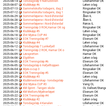
2025-08-14
Torsdagsløp 9 Natrudstilen
Lillehammer OK
2025-08-07
Klubbkøpp #6
Løten o-lag
2025-07-13
Gammelskolla todagers, dag 2
Ringsaker OK
2025-07-12
Gammelskolla todagers, dag 1
Ringsaker OK
2025-06-29
Sommerløpene i Nord-Østerdal
Ålen IL
2025-06-28
Sommerløpene i Nord-Østerdal
Ålen IL
2025-06-27
Sommerløpene i Nord-Østerdal
Røros IL
2025-06-25
Treningsløp 3 ROK,Hamar OK og
Ringsaker OK
2025-06-19
Klubbkøpp #5
Løten o-lag
2025-06-18
Øst Mjøsa CUP #4
Ringsaker OK
2025-06-12
EOK Treningsløp #7
Elverum OK
2025-06-12
Klubbkøpp #4
Løten o-lag
2025-06-12
Torsdagsløp 7 Lunkefjell
Lillehammer OK
2025-06-11
Treningsløp 2 ROK, Hamar OK o
Ringsaker OK
2025-06-09
Løvspretten
Hamar OK
2025-06-08
Elgdilten
Løten o-lag
2025-06-05
EOK Treningsløp #6
Elverum OK
2025-06-05
Torsdagsløp 6 Hafjelltoppen
Lillehammer OK
2025-06-04
Mjøs-o-cup 3
Ringsaker OK
2025-05-29
EOK Treningsløp #5
Elverum OK
2025-05-29
Klubbkøpp #3
Løten o-lag
2025-05-29
Klubbmesterskap - torsdagsløp
Lillehammer OK
2025-05-28
Øst Mjøsa CUP #3
Vang OL
2025-05-25
KM Sprint - Tangen skole
OL Vallset/Stang
2025-05-24
KM Mellom/Mjølnerløpet
Elverum OK
2025-05-22
EOK Treningsløp #4
Elverum OK
2025-05-22
Klubbkøpp #2
Løten o-lag
2025-05-22
Torsdagsløp 4 Kanalen
Lillehammer OK