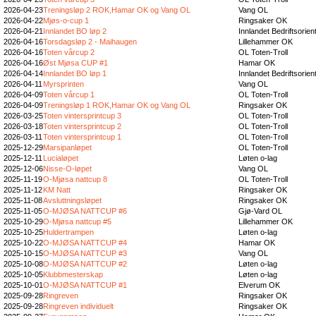
2026-04-23
Treningsløp 2 ROK,Hamar OK og Vang OL
Vang OL
2026-04-22
Mjøs-o-cup 1
Ringsaker OK
2026-04-21
Innlandet BO løp 2
Innlandet Bedriftsorien
2026-04-16
Torsdagsløp 2 - Maihaugen
Lillehammer OK
2026-04-16
Toten vårcup 2
OL Toten-Troll
2026-04-16
Øst Mjøsa CUP #1
Hamar OK
2026-04-14
Innlandet BO løp 1
Innlandet Bedriftsorien
2026-04-11
Myrsprinten
Vang OL
2026-04-09
Toten vårcup 1
OL Toten-Troll
2026-04-09
Treningsløp 1 ROK,Hamar OK og Vang OL
Ringsaker OK
2026-03-25
Toten vintersprintcup 3
OL Toten-Troll
2026-03-18
Toten vintersprintcup 2
OL Toten-Troll
2026-03-11
Toten vintersprintcup 1
OL Toten-Troll
2025-12-29
Marsipanløpet
OL Toten-Troll
2025-12-11
Lucialøpet
Løten o-lag
2025-12-06
Nisse-O-løpet
Vang OL
2025-11-19
O-Mjøsa nattcup 8
OL Toten-Troll
2025-11-12
KM Natt
Ringsaker OK
2025-11-08
Avsluttningsløpet
Ringsaker OK
2025-11-05
O-MJØSA NATTCUP #6
Gjø-Vard OL
2025-10-29
O-Mjøsa nattcup #5
Lillehammer OK
2025-10-25
Huldertrampen
Løten o-lag
2025-10-22
O-MJØSA NATTCUP #4
Hamar OK
2025-10-15
O-MJØSA NATTCUP #3
Vang OL
2025-10-08
O-MJØSA NATTCUP #2
Løten o-lag
2025-10-05
Klubbmesterskap
Løten o-lag
2025-10-01
O-MJØSA NATTCUP #1
Elverum OK
2025-09-28
Ringreven
Ringsaker OK
2025-09-28
Ringreven individuelt
Ringsaker OK