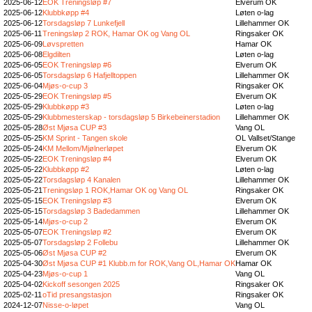
2025-06-12
EOK Treningsløp #7
Elverum OK
2025-06-12
Klubbkøpp #4
Løten o-lag
2025-06-12
Torsdagsløp 7 Lunkefjell
Lillehammer OK
2025-06-11
Treningsløp 2 ROK, Hamar OK og Vang OL
Ringsaker OK
2025-06-09
Løvspretten
Hamar OK
2025-06-08
Elgdilten
Løten o-lag
2025-06-05
EOK Treningsløp #6
Elverum OK
2025-06-05
Torsdagsløp 6 Hafjelltoppen
Lillehammer OK
2025-06-04
Mjøs-o-cup 3
Ringsaker OK
2025-05-29
EOK Treningsløp #5
Elverum OK
2025-05-29
Klubbkøpp #3
Løten o-lag
2025-05-29
Klubbmesterskap - torsdagsløp 5 Birkebeinerstadion
Lillehammer OK
2025-05-28
Øst Mjøsa CUP #3
Vang OL
2025-05-25
KM Sprint - Tangen skole
OL Vallset/Stange
2025-05-24
KM Mellom/Mjølnerløpet
Elverum OK
2025-05-22
EOK Treningsløp #4
Elverum OK
2025-05-22
Klubbkøpp #2
Løten o-lag
2025-05-22
Torsdagsløp 4 Kanalen
Lillehammer OK
2025-05-21
Treningsløp 1 ROK,Hamar OK og Vang OL
Ringsaker OK
2025-05-15
EOK Treningsløp #3
Elverum OK
2025-05-15
Torsdagsløp 3 Badedammen
Lillehammer OK
2025-05-14
Mjøs-o-cup 2
Elverum OK
2025-05-07
EOK Treningsløp #2
Elverum OK
2025-05-07
Torsdagsløp 2 Follebu
Lillehammer OK
2025-05-06
Øst Mjøsa CUP #2
Elverum OK
2025-04-30
Øst Mjøsa CUP #1 Klubb.m for ROK,Vang OL,Hamar OK
Hamar OK
2025-04-23
Mjøs-o-cup 1
Vang OL
2025-04-02
Kickoff sesongen 2025
Ringsaker OK
2025-02-11
oTid presangstasjon
Ringsaker OK
2024-12-07
Nisse-o-løpet
Vang OL