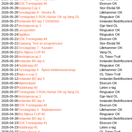
2026-05-28
EOK Treningsløp #5
Elverum OK
2026-05-28
Koppang-Cup 2
Stor-Elvdal SK
2026-05-28
Torsdagsløp 8 - Nordre Ål
Lillehammer OK
2026-05-28
Treningsløp 5 ROK,Hamar OK og Vang OL
Ringsaker OK
2026-05-27
Innlandet BO løp 7 ONSDAG
Innlandet Bedriftsorien
2026-05-27
Vestmjøsacup 3
Gjø-Vard OL
2026-05-25
Løvspretten
Ringsaker OK
2026-05-24
Elgdilten
Ringsaker OK
2026-05-21
EOK Treningsløp #4
Elverum OK
2026-05-21
Koppang, Test av programvare
Stor-Elvdal SK
2026-05-21
Torsdagsløp 7 - Kanalen
Lillehammer OK
2026-05-21
Øst Mjøsa CUP #3
Vang OL
2026-05-20
Vestmjøsacup 2
OL Toten-Troll
2026-05-19
Innlandet BO løp 6
Innlandet Bedriftsorien
2026-05-14
Klubbkøpp #3
Ringsaker OK
2026-05-14
Torsdagsløp 6 - Åpent klubbmesterskap
Lillehammer OK
2026-05-13
Mjøs-o-cup 2
OL Toten-Troll
2026-05-12
Innlandet BO løp 5
Innlandet Bedriftsorien
2026-05-09
Mjølnerløpet
Elverum OK
2026-05-07
Klubbkøpp #2
Løten o-lag
2026-05-07
Treningsløp 3 ROK,Hamar OK og Vang OL
Ringsaker OK
2026-05-06
Vestmjøsacup 1
Gjø-Vard OL
2026-05-05
Innlandet BO løp 4
Innlandet Bedriftsorien
2026-04-30
EOK Treningsløp #2
Elverum OK
2026-04-30
Torsdagsløp 4 - Badedammen
Lillehammer OK
2026-04-30
Øst Mjøsa CUP #2
Ringsaker OK
2026-04-28
Innlandet BO løp 3
Innlandet Bedriftsorien
2026-04-23
EOK Treningsløp #1
Elverum OK
2026-04-23
Klubbkøpp #1
Løten o-lag
2026-04-23
Toten vårcup 3
OL Toten-Troll