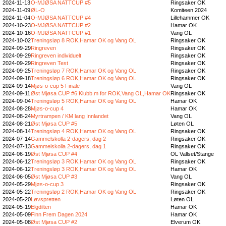
2024-11-13
O-MJØSA NATTCUP #5
Ringsaker OK
2024-11-09
ØL-O
Komiteen 2024
2024-11-04
O-MJØSA NATTCUP #4
Lillehammer OK
2024-10-23
O-MJØSA NATTCUP #2
Hamar OK
2024-10-16
O-MJØSA NATTCUP #1
Vang OL
2024-10-02
Treningsløp 8 ROK,Hamar OK og Vang OL
Ringsaker OK
2024-09-29
Ringreven
Ringsaker OK
2024-09-29
Ringreven individuelt
Ringsaker OK
2024-09-29
Ringreven Test
Ringsaker OK
2024-09-25
Treningsløp 7 ROK,Hamar OK og Vang OL
Ringsaker OK
2024-09-18
Treningsløp 6 ROK,Hamar OK og Vang OL
Ringsaker OK
2024-09-14
Mjøs-o-cup 5 Finale
Vang OL
2024-09-11
Øst Mjøsa CUP #6 Klubb.m for ROK,Vang OL,Hamar OK
Ringsaker OK
2024-09-04
Treningsløp 5 ROK,Hamar OK og Vang OL
Hamar OK
2024-08-28
Mjøs-o-cup 4
Hamar OK
2024-08-24
Myrtrampen / KM lang Innlandet
Vang OL
2024-08-21
Øst Mjøsa CUP #5
Løten OL
2024-08-14
Treningsløp 4 ROK,Hamar OK og Vang OL
Ringsaker OK
2024-07-14
Gammelskolla 2-dagers, dag 2
Ringsaker OK
2024-07-13
Gammelskolla 2-dagers, dag 1
Ringsaker OK
2024-06-19
Øst Mjøsa CUP #4
OL Vallset/Stange
2024-06-12
Treningsløp 3 ROK,Hamar OK og Vang OL
Ringsaker OK
2024-06-12
Treningsløp 3 ROK,Hamar OK og Vang OL
Hamar OK
2024-06-05
Øst Mjøsa CUP #3
Vang OL
2024-05-29
Mjøs-o-cup 3
Ringsaker OK
2024-05-22
Treningsløp 2 ROK,Hamar OK og Vang OL
Ringsaker OK
2024-05-20
Løvspretten
Løten OL
2024-05-19
Elgdilten
Hamar OK
2024-05-09
Finn Frem Dagen 2024
Hamar OK
2024-05-08
Øst Mjøsa CUP #2
Elverum OK