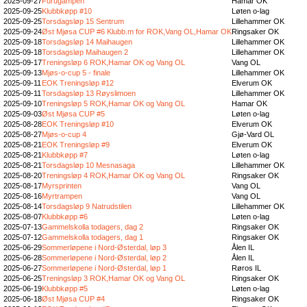
2025-09-27
Furugampen
Hamar OK
2025-09-25
Klubbkøpp #10
Løten o-lag
2025-09-25
Torsdagsløp 15 Sentrum
Lillehammer OK
2025-09-24
Øst Mjøsa CUP #6 Klubb.m for ROK,Vang OL,Hamar OK
Ringsaker OK
2025-09-18
Torsdagsløp 14 Maihaugen
Lillehammer OK
2025-09-18
Torsdagsløp Maihaugen 2
Lillehammer OK
2025-09-17
Treningsløp 6 ROK,Hamar OK og Vang OL
Vang OL
2025-09-13
Mjøs-o-cup 5 - finale
Lillehammer OK
2025-09-11
EOK Treningsløp #12
Elverum OK
2025-09-11
Torsdagsløp 13 Røyslimoen
Lillehammer OK
2025-09-10
Treningsløp 5 ROK,Hamar OK og Vang OL
Hamar OK
2025-09-03
Øst Mjøsa CUP #5
Løten o-lag
2025-08-28
EOK Treningsløp #10
Elverum OK
2025-08-27
Mjøs-o-cup 4
Gjø-Vard OL
2025-08-21
EOK Treningsløp #9
Elverum OK
2025-08-21
Klubbkøpp #7
Løten o-lag
2025-08-21
Torsdagsløp 10 Mesnasaga
Lillehammer OK
2025-08-20
Treningsløp 4 ROK,Hamar OK og Vang OL
Ringsaker OK
2025-08-17
Myrsprinten
Vang OL
2025-08-16
Myrtrampen
Vang OL
2025-08-14
Torsdagsløp 9 Natrudstilen
Lillehammer OK
2025-08-07
Klubbkøpp #6
Løten o-lag
2025-07-13
Gammelskolla todagers, dag 2
Ringsaker OK
2025-07-12
Gammelskolla todagers, dag 1
Ringsaker OK
2025-06-29
Sommerløpene i Nord-Østerdal, løp 3
Ålen IL
2025-06-28
Sommerløpene i Nord-Østerdal, løp 2
Ålen IL
2025-06-27
Sommerløpene i Nord-Østerdal, løp 1
Røros IL
2025-06-25
Treningsløp 3 ROK,Hamar OK og Vang OL
Ringsaker OK
2025-06-19
Klubbkøpp #5
Løten o-lag
2025-06-18
Øst Mjøsa CUP #4
Ringsaker OK