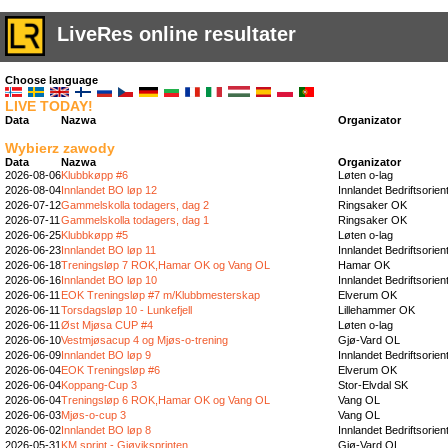
LiveRes online resultater
Choose language
LIVE TODAY!
Data
Nazwa
Organizator
Wybierz zawody
Data
Nazwa
Organizator
2026-08-06
Klubbkøpp #6
Løten o-lag
2026-08-04
Innlandet BO løp 12
Innlandet Bedriftsorien
2026-07-12
Gammelskolla todagers, dag 2
Ringsaker OK
2026-07-11
Gammelskolla todagers, dag 1
Ringsaker OK
2026-06-25
Klubbkøpp #5
Løten o-lag
2026-06-23
Innlandet BO løp 11
Innlandet Bedriftsorien
2026-06-18
Treningsløp 7 ROK,Hamar OK og Vang OL
Hamar OK
2026-06-16
Innlandet BO løp 10
Innlandet Bedriftsorien
2026-06-11
EOK Treningsløp #7 m/Klubbmesterskap
Elverum OK
2026-06-11
Torsdagsløp 10 - Lunkefjell
Lillehammer OK
2026-06-11
Øst Mjøsa CUP #4
Løten o-lag
2026-06-10
Vestmjøsacup 4 og Mjøs-o-trening
Gjø-Vard OL
2026-06-09
Innlandet BO løp 9
Innlandet Bedriftsorien
2026-06-04
EOK Treningsløp #6
Elverum OK
2026-06-04
Koppang-Cup 3
Stor-Elvdal SK
2026-06-04
Treningsløp 6 ROK,Hamar OK og Vang OL
Vang OL
2026-06-03
Mjøs-o-cup 3
Vang OL
2026-06-02
Innlandet BO løp 8
Innlandet Bedriftsorien
2026-05-31
KM sprint - Gjøviksprinten
Gjø-Vard OL