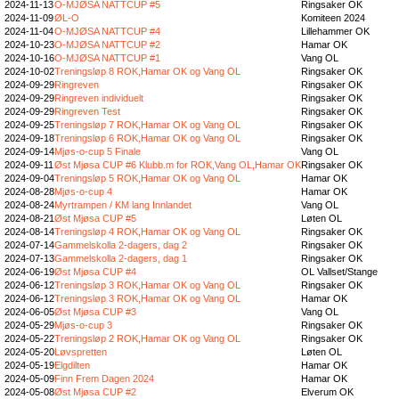
2024-11-13
O-MJØSA NATTCUP #5
Ringsaker OK
2024-11-09
ØL-O
Komiteen 2024
2024-11-04
O-MJØSA NATTCUP #4
Lillehammer OK
2024-10-23
O-MJØSA NATTCUP #2
Hamar OK
2024-10-16
O-MJØSA NATTCUP #1
Vang OL
2024-10-02
Treningsløp 8 ROK,Hamar OK og Vang OL
Ringsaker OK
2024-09-29
Ringreven
Ringsaker OK
2024-09-29
Ringreven individuelt
Ringsaker OK
2024-09-29
Ringreven Test
Ringsaker OK
2024-09-25
Treningsløp 7 ROK,Hamar OK og Vang OL
Ringsaker OK
2024-09-18
Treningsløp 6 ROK,Hamar OK og Vang OL
Ringsaker OK
2024-09-14
Mjøs-o-cup 5 Finale
Vang OL
2024-09-11
Øst Mjøsa CUP #6 Klubb.m for ROK,Vang OL,Hamar OK
Ringsaker OK
2024-09-04
Treningsløp 5 ROK,Hamar OK og Vang OL
Hamar OK
2024-08-28
Mjøs-o-cup 4
Hamar OK
2024-08-24
Myrtrampen / KM lang Innlandet
Vang OL
2024-08-21
Øst Mjøsa CUP #5
Løten OL
2024-08-14
Treningsløp 4 ROK,Hamar OK og Vang OL
Ringsaker OK
2024-07-14
Gammelskolla 2-dagers, dag 2
Ringsaker OK
2024-07-13
Gammelskolla 2-dagers, dag 1
Ringsaker OK
2024-06-19
Øst Mjøsa CUP #4
OL Vallset/Stange
2024-06-12
Treningsløp 3 ROK,Hamar OK og Vang OL
Ringsaker OK
2024-06-12
Treningsløp 3 ROK,Hamar OK og Vang OL
Hamar OK
2024-06-05
Øst Mjøsa CUP #3
Vang OL
2024-05-29
Mjøs-o-cup 3
Ringsaker OK
2024-05-22
Treningsløp 2 ROK,Hamar OK og Vang OL
Ringsaker OK
2024-05-20
Løvspretten
Løten OL
2024-05-19
Elgdilten
Hamar OK
2024-05-09
Finn Frem Dagen 2024
Hamar OK
2024-05-08
Øst Mjøsa CUP #2
Elverum OK