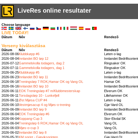
LiveRes online resultater
Choose language
LIVE TODAY!
Dátum
Név
Rendezõ
Verseny kiválasztása
Dátum
Név
Rendezõ
2026-08-06
Klubbkøpp #6
Løten o-lag
2026-08-04
Innlandet BO løp 12
Innlandet Bedriftsorien
2026-07-12
Gammelskolla todagers, dag 2
Ringsaker OK
2026-07-11
Gammelskolla todagers, dag 1
Ringsaker OK
2026-06-25
Klubbkøpp #5
Løten o-lag
2026-06-23
Innlandet BO løp 11
Innlandet Bedriftsorien
2026-06-18
Treningsløp 7 ROK,Hamar OK og Vang OL
Hamar OK
2026-06-16
Innlandet BO løp 10
Innlandet Bedriftsorien
2026-06-11
EOK Treningsløp #7 m/Klubbmesterskap
Elverum OK
2026-06-11
Torsdagsløp 10 - Lunkefjell
Lillehammer OK
2026-06-11
Øst Mjøsa CUP #4
Løten o-lag
2026-06-10
Vestmjøsacup 4 og Mjøs-o-trening
Gjø-Vard OL
2026-06-09
Innlandet BO løp 9
Innlandet Bedriftsorien
2026-06-04
EOK Treningsløp #6
Elverum OK
2026-06-04
Koppang-Cup 3
Stor-Elvdal SK
2026-06-04
Treningsløp 6 ROK,Hamar OK og Vang OL
Vang OL
2026-06-03
Mjøs-o-cup 3
Vang OL
2026-06-02
Innlandet BO løp 8
Innlandet Bedriftsorien
2026-05-31
KM sprint - Gjøviksprinten
Gjø-Vard OL