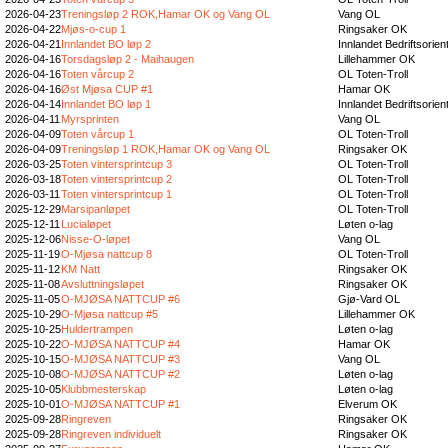
2026-04-23
Treningsløp 2 ROK,Hamar OK og Vang OL
Vang OL
2026-04-22
Mjøs-o-cup 1
Ringsaker OK
2026-04-21
Innlandet BO løp 2
Innlandet Bedriftsorien
2026-04-16
Torsdagsløp 2 - Maihaugen
Lillehammer OK
2026-04-16
Toten vårcup 2
OL Toten-Troll
2026-04-16
Øst Mjøsa CUP #1
Hamar OK
2026-04-14
Innlandet BO løp 1
Innlandet Bedriftsorien
2026-04-11
Myrsprinten
Vang OL
2026-04-09
Toten vårcup 1
OL Toten-Troll
2026-04-09
Treningsløp 1 ROK,Hamar OK og Vang OL
Ringsaker OK
2026-03-25
Toten vintersprintcup 3
OL Toten-Troll
2026-03-18
Toten vintersprintcup 2
OL Toten-Troll
2026-03-11
Toten vintersprintcup 1
OL Toten-Troll
2025-12-29
Marsipanløpet
OL Toten-Troll
2025-12-11
Lucialøpet
Løten o-lag
2025-12-06
Nisse-O-løpet
Vang OL
2025-11-19
O-Mjøsa nattcup 8
OL Toten-Troll
2025-11-12
KM Natt
Ringsaker OK
2025-11-08
Avsluttningsløpet
Ringsaker OK
2025-11-05
O-MJØSA NATTCUP #6
Gjø-Vard OL
2025-10-29
O-Mjøsa nattcup #5
Lillehammer OK
2025-10-25
Huldertrampen
Løten o-lag
2025-10-22
O-MJØSA NATTCUP #4
Hamar OK
2025-10-15
O-MJØSA NATTCUP #3
Vang OL
2025-10-08
O-MJØSA NATTCUP #2
Løten o-lag
2025-10-05
Klubbmesterskap
Løten o-lag
2025-10-01
O-MJØSA NATTCUP #1
Elverum OK
2025-09-28
Ringreven
Ringsaker OK
2025-09-28
Ringreven individuelt
Ringsaker OK