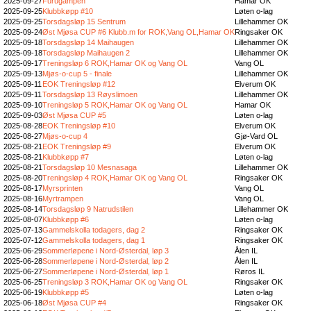
2025-09-27
Furugampen
Hamar OK
2025-09-25
Klubbkøpp #10
Løten o-lag
2025-09-25
Torsdagsløp 15 Sentrum
Lillehammer OK
2025-09-24
Øst Mjøsa CUP #6 Klubb.m for ROK,Vang OL,Hamar OK
Ringsaker OK
2025-09-18
Torsdagsløp 14 Maihaugen
Lillehammer OK
2025-09-18
Torsdagsløp Maihaugen 2
Lillehammer OK
2025-09-17
Treningsløp 6 ROK,Hamar OK og Vang OL
Vang OL
2025-09-13
Mjøs-o-cup 5 - finale
Lillehammer OK
2025-09-11
EOK Treningsløp #12
Elverum OK
2025-09-11
Torsdagsløp 13 Røyslimoen
Lillehammer OK
2025-09-10
Treningsløp 5 ROK,Hamar OK og Vang OL
Hamar OK
2025-09-03
Øst Mjøsa CUP #5
Løten o-lag
2025-08-28
EOK Treningsløp #10
Elverum OK
2025-08-27
Mjøs-o-cup 4
Gjø-Vard OL
2025-08-21
EOK Treningsløp #9
Elverum OK
2025-08-21
Klubbkøpp #7
Løten o-lag
2025-08-21
Torsdagsløp 10 Mesnasaga
Lillehammer OK
2025-08-20
Treningsløp 4 ROK,Hamar OK og Vang OL
Ringsaker OK
2025-08-17
Myrsprinten
Vang OL
2025-08-16
Myrtrampen
Vang OL
2025-08-14
Torsdagsløp 9 Natrudstilen
Lillehammer OK
2025-08-07
Klubbkøpp #6
Løten o-lag
2025-07-13
Gammelskolla todagers, dag 2
Ringsaker OK
2025-07-12
Gammelskolla todagers, dag 1
Ringsaker OK
2025-06-29
Sommerløpene i Nord-Østerdal, løp 3
Ålen IL
2025-06-28
Sommerløpene i Nord-Østerdal, løp 2
Ålen IL
2025-06-27
Sommerløpene i Nord-Østerdal, løp 1
Røros IL
2025-06-25
Treningsløp 3 ROK,Hamar OK og Vang OL
Ringsaker OK
2025-06-19
Klubbkøpp #5
Løten o-lag
2025-06-18
Øst Mjøsa CUP #4
Ringsaker OK