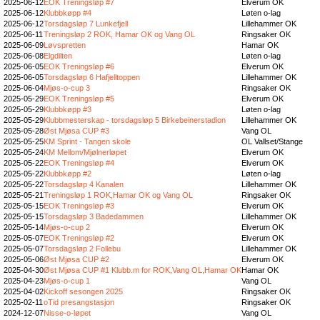
2025-06-12
EOK Treningsløp #7
Elverum OK
2025-06-12
Klubbkøpp #4
Løten o-lag
2025-06-12
Torsdagsløp 7 Lunkefjell
Lillehammer OK
2025-06-11
Treningsløp 2 ROK, Hamar OK og Vang OL
Ringsaker OK
2025-06-09
Løvspretten
Hamar OK
2025-06-08
Elgdilten
Løten o-lag
2025-06-05
EOK Treningsløp #6
Elverum OK
2025-06-05
Torsdagsløp 6 Hafjelltoppen
Lillehammer OK
2025-06-04
Mjøs-o-cup 3
Ringsaker OK
2025-05-29
EOK Treningsløp #5
Elverum OK
2025-05-29
Klubbkøpp #3
Løten o-lag
2025-05-29
Klubbmesterskap - torsdagsløp 5 Birkebeinerstadion
Lillehammer OK
2025-05-28
Øst Mjøsa CUP #3
Vang OL
2025-05-25
KM Sprint - Tangen skole
OL Vallset/Stange
2025-05-24
KM Mellom/Mjølnerløpet
Elverum OK
2025-05-22
EOK Treningsløp #4
Elverum OK
2025-05-22
Klubbkøpp #2
Løten o-lag
2025-05-22
Torsdagsløp 4 Kanalen
Lillehammer OK
2025-05-21
Treningsløp 1 ROK,Hamar OK og Vang OL
Ringsaker OK
2025-05-15
EOK Treningsløp #3
Elverum OK
2025-05-15
Torsdagsløp 3 Badedammen
Lillehammer OK
2025-05-14
Mjøs-o-cup 2
Elverum OK
2025-05-07
EOK Treningsløp #2
Elverum OK
2025-05-07
Torsdagsløp 2 Follebu
Lillehammer OK
2025-05-06
Øst Mjøsa CUP #2
Elverum OK
2025-04-30
Øst Mjøsa CUP #1 Klubb.m for ROK,Vang OL,Hamar OK
Hamar OK
2025-04-23
Mjøs-o-cup 1
Vang OL
2025-04-02
Kickoff sesongen 2025
Ringsaker OK
2025-02-11
oTid presangstasjon
Ringsaker OK
2024-12-07
Nisse-o-løpet
Vang OL