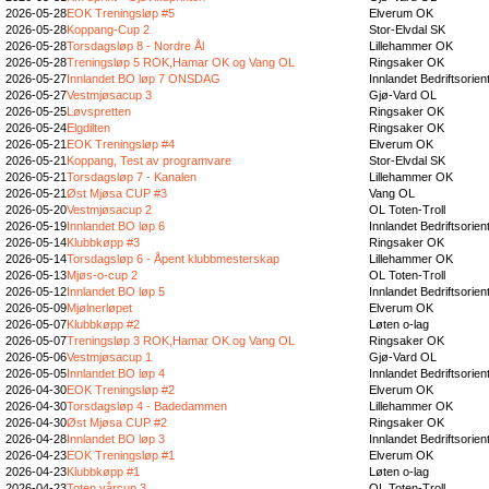
2026-05-28
EOK Treningsløp #5
Elverum OK
2026-05-28
Koppang-Cup 2
Stor-Elvdal SK
2026-05-28
Torsdagsløp 8 - Nordre Ål
Lillehammer OK
2026-05-28
Treningsløp 5 ROK,Hamar OK og Vang OL
Ringsaker OK
2026-05-27
Innlandet BO løp 7 ONSDAG
Innlandet Bedriftsorien
2026-05-27
Vestmjøsacup 3
Gjø-Vard OL
2026-05-25
Løvspretten
Ringsaker OK
2026-05-24
Elgdilten
Ringsaker OK
2026-05-21
EOK Treningsløp #4
Elverum OK
2026-05-21
Koppang, Test av programvare
Stor-Elvdal SK
2026-05-21
Torsdagsløp 7 - Kanalen
Lillehammer OK
2026-05-21
Øst Mjøsa CUP #3
Vang OL
2026-05-20
Vestmjøsacup 2
OL Toten-Troll
2026-05-19
Innlandet BO løp 6
Innlandet Bedriftsorien
2026-05-14
Klubbkøpp #3
Ringsaker OK
2026-05-14
Torsdagsløp 6 - Åpent klubbmesterskap
Lillehammer OK
2026-05-13
Mjøs-o-cup 2
OL Toten-Troll
2026-05-12
Innlandet BO løp 5
Innlandet Bedriftsorien
2026-05-09
Mjølnerløpet
Elverum OK
2026-05-07
Klubbkøpp #2
Løten o-lag
2026-05-07
Treningsløp 3 ROK,Hamar OK og Vang OL
Ringsaker OK
2026-05-06
Vestmjøsacup 1
Gjø-Vard OL
2026-05-05
Innlandet BO løp 4
Innlandet Bedriftsorien
2026-04-30
EOK Treningsløp #2
Elverum OK
2026-04-30
Torsdagsløp 4 - Badedammen
Lillehammer OK
2026-04-30
Øst Mjøsa CUP #2
Ringsaker OK
2026-04-28
Innlandet BO løp 3
Innlandet Bedriftsorien
2026-04-23
EOK Treningsløp #1
Elverum OK
2026-04-23
Klubbkøpp #1
Løten o-lag
2026-04-23
Toten vårcup 3
OL Toten-Troll