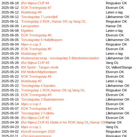
2025-06-18
Øst Mjøsa CUP #4
Ringsaker OK
2025-06-12
EOK Treningsløp #7
Elverum OK
2025-06-12
Klubbkøpp #4
Løten o-lag
2025-06-12
Torsdagsløp 7 Lunkefjell
Lillehammer OK
2025-06-11
Treningsløp 2 ROK, Hamar OK og Vang OL
Ringsaker OK
2025-06-09
Løvspretten
Hamar OK
2025-06-08
Elgdilten
Løten o-lag
2025-06-05
EOK Treningsløp #6
Elverum OK
2025-06-05
Torsdagsløp 6 Hafjelltoppen
Lillehammer OK
2025-06-04
Mjøs-o-cup 3
Ringsaker OK
2025-05-29
EOK Treningsløp #5
Elverum OK
2025-05-29
Klubbkøpp #3
Løten o-lag
2025-05-29
Klubbmesterskap - torsdagsløp 5 Birkebeinerstadion
Lillehammer OK
2025-05-28
Øst Mjøsa CUP #3
Vang OL
2025-05-25
KM Sprint - Tangen skole
OL Vallset/Stange
2025-05-24
KM Mellom/Mjølnerløpet
Elverum OK
2025-05-22
EOK Treningsløp #4
Elverum OK
2025-05-22
Klubbkøpp #2
Løten o-lag
2025-05-22
Torsdagsløp 4 Kanalen
Lillehammer OK
2025-05-21
Treningsløp 1 ROK,Hamar OK og Vang OL
Ringsaker OK
2025-05-15
EOK Treningsløp #3
Elverum OK
2025-05-15
Torsdagsløp 3 Badedammen
Lillehammer OK
2025-05-14
Mjøs-o-cup 2
Elverum OK
2025-05-07
EOK Treningsløp #2
Elverum OK
2025-05-07
Torsdagsløp 2 Follebu
Lillehammer OK
2025-05-06
Øst Mjøsa CUP #2
Elverum OK
2025-04-30
Øst Mjøsa CUP #1 Klubb.m for ROK,Vang OL,Hamar OK
Hamar OK
2025-04-23
Mjøs-o-cup 1
Vang OL
2025-04-02
Kickoff sesongen 2025
Ringsaker OK
2025-02-11
oTid presangstasjon
Ringsaker OK