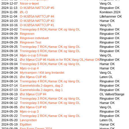
2024-12-07
Nisse-o-løpet
Vang OL
2024-11-13
O-MJØSA NATTCUP #5
Ringsaker OK
2024-11-09
ØL-O
Komiteen 2024
2024-11-04
O-MJØSA NATTCUP #4
Lillehammer OK
2024-10-23
O-MJØSA NATTCUP #2
Hamar OK
2024-10-16
O-MJØSA NATTCUP #1
Vang OL
2024-10-02
Treningsløp 8 ROK,Hamar OK og Vang OL
Ringsaker OK
2024-09-29
Ringreven
Ringsaker OK
2024-09-29
Ringreven individuelt
Ringsaker OK
2024-09-29
Ringreven Test
Ringsaker OK
2024-09-25
Treningsløp 7 ROK,Hamar OK og Vang OL
Ringsaker OK
2024-09-18
Treningsløp 6 ROK,Hamar OK og Vang OL
Ringsaker OK
2024-09-14
Mjøs-o-cup 5 Finale
Vang OL
2024-09-11
Øst Mjøsa CUP #6 Klubb.m for ROK,Vang OL,Hamar OK
Ringsaker OK
2024-09-04
Treningsløp 5 ROK,Hamar OK og Vang OL
Hamar OK
2024-08-28
Mjøs-o-cup 4
Hamar OK
2024-08-24
Myrtrampen / KM lang Innlandet
Vang OL
2024-08-21
Øst Mjøsa CUP #5
Løten OL
2024-08-14
Treningsløp 4 ROK,Hamar OK og Vang OL
Ringsaker OK
2024-07-14
Gammelskolla 2-dagers, dag 2
Ringsaker OK
2024-07-13
Gammelskolla 2-dagers, dag 1
Ringsaker OK
2024-06-19
Øst Mjøsa CUP #4
OL Vallset/Stange
2024-06-12
Treningsløp 3 ROK,Hamar OK og Vang OL
Ringsaker OK
2024-06-12
Treningsløp 3 ROK,Hamar OK og Vang OL
Hamar OK
2024-06-05
Øst Mjøsa CUP #3
Vang OL
2024-05-29
Mjøs-o-cup 3
Ringsaker OK
2024-05-22
Treningsløp 2 ROK,Hamar OK og Vang OL
Ringsaker OK
2024-05-20
Løvspretten
Løten OL
2024-05-19
Elgdilten
Hamar OK
2024-05-09
Finn Frem Dagen 2024
Hamar OK