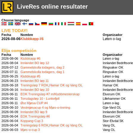
LiveRes online resultater
Choose language
LIVE TODAY!
Fecha
Nombre
Organizador
2026-08-06
Klubbkøpp #6
Løten o-lag
Elija competición
Fecha
Nombre
Organizador
2026-08-06
Klubbkøpp #6
Løten o-lag
2026-08-04
Innlandet BO løp 12
Innlandet Bedriftsori
2026-07-12
Gammelskolla todagers, dag 2
Ringsaker OK
2026-07-11
Gammelskolla todagers, dag 1
Ringsaker OK
2026-06-25
Klubbkøpp #5
Løten o-lag
2026-06-23
Innlandet BO løp 11
Innlandet Bedriftsori
2026-06-18
Treningsløp 7 ROK,Hamar OK og Vang OL
Hamar OK
2026-06-16
Innlandet BO løp 10
Innlandet Bedriftsori
2026-06-11
EOK Treningsløp #7 m/Klubbmesterskap
Elverum OK
2026-06-11
Torsdagsløp 10 - Lunkefjell
Lillehammer OK
2026-06-11
Øst Mjøsa CUP #4
Løten o-lag
2026-06-10
Vestmjøsacup 4 og Mjøs-o-trening
Gjø-Vard OL
2026-06-09
Innlandet BO løp 9
Innlandet Bedriftsori
2026-06-04
EOK Treningsløp #6
Elverum OK
2026-06-04
Koppang-Cup 3
Stor-Elvdal SK
2026-06-04
Treningsløp 6 ROK,Hamar OK og Vang OL
Vang OL
2026-06-03
Mjøs-o-cup 3
Vang OL