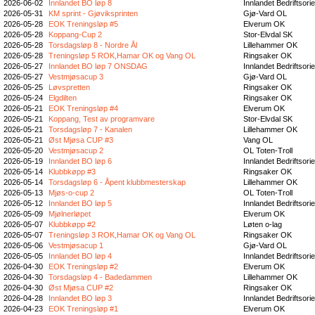
2026-06-02
Innlandet BO løp 8
Innlandet Bedriftsori
2026-05-31
KM sprint - Gjøviksprinten
Gjø-Vard OL
2026-05-28
EOK Treningsløp #5
Elverum OK
2026-05-28
Koppang-Cup 2
Stor-Elvdal SK
2026-05-28
Torsdagsløp 8 - Nordre Ål
Lillehammer OK
2026-05-28
Treningsløp 5 ROK,Hamar OK og Vang OL
Ringsaker OK
2026-05-27
Innlandet BO løp 7 ONSDAG
Innlandet Bedriftsori
2026-05-27
Vestmjøsacup 3
Gjø-Vard OL
2026-05-25
Løvspretten
Ringsaker OK
2026-05-24
Elgdilten
Ringsaker OK
2026-05-21
EOK Treningsløp #4
Elverum OK
2026-05-21
Koppang, Test av programvare
Stor-Elvdal SK
2026-05-21
Torsdagsløp 7 - Kanalen
Lillehammer OK
2026-05-21
Øst Mjøsa CUP #3
Vang OL
2026-05-20
Vestmjøsacup 2
OL Toten-Troll
2026-05-19
Innlandet BO løp 6
Innlandet Bedriftsori
2026-05-14
Klubbkøpp #3
Ringsaker OK
2026-05-14
Torsdagsløp 6 - Åpent klubbmesterskap
Lillehammer OK
2026-05-13
Mjøs-o-cup 2
OL Toten-Troll
2026-05-12
Innlandet BO løp 5
Innlandet Bedriftsori
2026-05-09
Mjølnerløpet
Elverum OK
2026-05-07
Klubbkøpp #2
Løten o-lag
2026-05-07
Treningsløp 3 ROK,Hamar OK og Vang OL
Ringsaker OK
2026-05-06
Vestmjøsacup 1
Gjø-Vard OL
2026-05-05
Innlandet BO løp 4
Innlandet Bedriftsori
2026-04-30
EOK Treningsløp #2
Elverum OK
2026-04-30
Torsdagsløp 4 - Badedammen
Lillehammer OK
2026-04-30
Øst Mjøsa CUP #2
Ringsaker OK
2026-04-28
Innlandet BO løp 3
Innlandet Bedriftsori
2026-04-23
EOK Treningsløp #1
Elverum OK