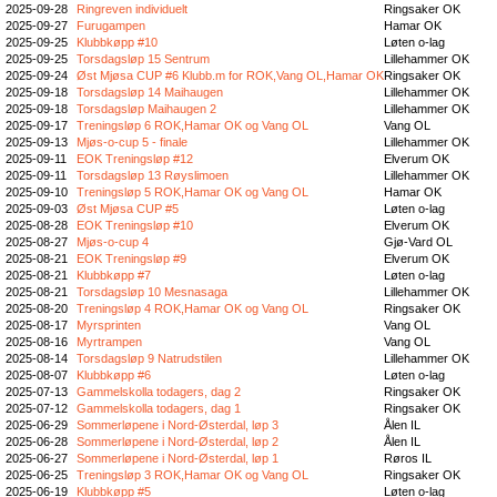
2025-09-28
Ringreven individuelt
Ringsaker OK
2025-09-27
Furugampen
Hamar OK
2025-09-25
Klubbkøpp #10
Løten o-lag
2025-09-25
Torsdagsløp 15 Sentrum
Lillehammer OK
2025-09-24
Øst Mjøsa CUP #6 Klubb.m for ROK,Vang OL,Hamar OK
Ringsaker OK
2025-09-18
Torsdagsløp 14 Maihaugen
Lillehammer OK
2025-09-18
Torsdagsløp Maihaugen 2
Lillehammer OK
2025-09-17
Treningsløp 6 ROK,Hamar OK og Vang OL
Vang OL
2025-09-13
Mjøs-o-cup 5 - finale
Lillehammer OK
2025-09-11
EOK Treningsløp #12
Elverum OK
2025-09-11
Torsdagsløp 13 Røyslimoen
Lillehammer OK
2025-09-10
Treningsløp 5 ROK,Hamar OK og Vang OL
Hamar OK
2025-09-03
Øst Mjøsa CUP #5
Løten o-lag
2025-08-28
EOK Treningsløp #10
Elverum OK
2025-08-27
Mjøs-o-cup 4
Gjø-Vard OL
2025-08-21
EOK Treningsløp #9
Elverum OK
2025-08-21
Klubbkøpp #7
Løten o-lag
2025-08-21
Torsdagsløp 10 Mesnasaga
Lillehammer OK
2025-08-20
Treningsløp 4 ROK,Hamar OK og Vang OL
Ringsaker OK
2025-08-17
Myrsprinten
Vang OL
2025-08-16
Myrtrampen
Vang OL
2025-08-14
Torsdagsløp 9 Natrudstilen
Lillehammer OK
2025-08-07
Klubbkøpp #6
Løten o-lag
2025-07-13
Gammelskolla todagers, dag 2
Ringsaker OK
2025-07-12
Gammelskolla todagers, dag 1
Ringsaker OK
2025-06-29
Sommerløpene i Nord-Østerdal, løp 3
Ålen IL
2025-06-28
Sommerløpene i Nord-Østerdal, løp 2
Ålen IL
2025-06-27
Sommerløpene i Nord-Østerdal, løp 1
Røros IL
2025-06-25
Treningsløp 3 ROK,Hamar OK og Vang OL
Ringsaker OK
2025-06-19
Klubbkøpp #5
Løten o-lag