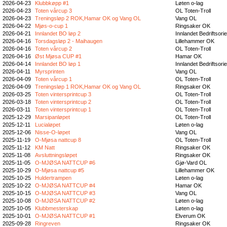
2026-04-23
Klubbkøpp #1
Løten o-lag
2026-04-23
Toten vårcup 3
OL Toten-Troll
2026-04-23
Treningsløp 2 ROK,Hamar OK og Vang OL
Vang OL
2026-04-22
Mjøs-o-cup 1
Ringsaker OK
2026-04-21
Innlandet BO løp 2
Innlandet Bedriftsori
2026-04-16
Torsdagsløp 2 - Maihaugen
Lillehammer OK
2026-04-16
Toten vårcup 2
OL Toten-Troll
2026-04-16
Øst Mjøsa CUP #1
Hamar OK
2026-04-14
Innlandet BO løp 1
Innlandet Bedriftsori
2026-04-11
Myrsprinten
Vang OL
2026-04-09
Toten vårcup 1
OL Toten-Troll
2026-04-09
Treningsløp 1 ROK,Hamar OK og Vang OL
Ringsaker OK
2026-03-25
Toten vintersprintcup 3
OL Toten-Troll
2026-03-18
Toten vintersprintcup 2
OL Toten-Troll
2026-03-11
Toten vintersprintcup 1
OL Toten-Troll
2025-12-29
Marsipanløpet
OL Toten-Troll
2025-12-11
Lucialøpet
Løten o-lag
2025-12-06
Nisse-O-løpet
Vang OL
2025-11-19
O-Mjøsa nattcup 8
OL Toten-Troll
2025-11-12
KM Natt
Ringsaker OK
2025-11-08
Avsluttningsløpet
Ringsaker OK
2025-11-05
O-MJØSA NATTCUP #6
Gjø-Vard OL
2025-10-29
O-Mjøsa nattcup #5
Lillehammer OK
2025-10-25
Huldertrampen
Løten o-lag
2025-10-22
O-MJØSA NATTCUP #4
Hamar OK
2025-10-15
O-MJØSA NATTCUP #3
Vang OL
2025-10-08
O-MJØSA NATTCUP #2
Løten o-lag
2025-10-05
Klubbmesterskap
Løten o-lag
2025-10-01
O-MJØSA NATTCUP #1
Elverum OK
2025-09-28
Ringreven
Ringsaker OK