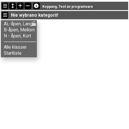
Ostatnie aktualizacje
Koppang, Test av programvare
23:20:44: Steinar Andersen (
B-åpen, Mellom
) ukończył/a z czasem 46:54 (7)
Nie wybrano kategorii!
23:16:23: Sven Sletten (
B-åpen, Mellom
) ukończył/a z czasem 54:34 (8)
23:15:14: Nicole Daziano (
B-åpen, Mellom
) ukończył/a z czasem 41:25 (3)
AL-åpen, Lang
B-åpen, Mellom
N - åpen, Kort
Alle klasser
Startliste