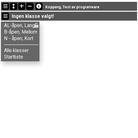
Siste oppdateringer
Koppang, Test av programvare
23:20:44: Steinar Andersen (
B-åpen, Mellom
) kom i mål med tiden 46:54 (7)
Ingen klasse valgt!
23:16:23: Sven Sletten (
B-åpen, Mellom
) kom i mål med tiden 54:34 (8)
23:15:14: Nicole Daziano (
B-åpen, Mellom
) kom i mål med tiden 41:25 (3)
AL-åpen, Lang
B-åpen, Mellom
N - åpen, Kort
Alle klasser
Startliste