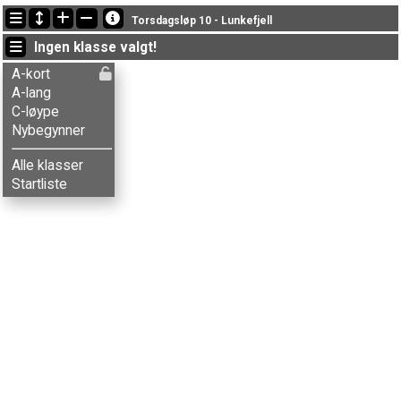
Siste oppdateringer
Torsdagsløp 10 - Lunkefjell
20:17:04: Liv K. Bergman (
C-løype
) fikk ny status: brutt
Ingen klasse valgt!
20:16:50: Espen Grøtterud (
C-løype
) fikk ny status: disket
20:16:42: Ludvig Grøtterud (
C-løype
) fikk ny status: disket
A-kort
A-lang
C-løype
Nybegynner
Alle klasser
Startliste