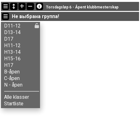
Последние обновления
Torsdagsløp 6 - Åpent klubbmesterskap
20:08:43: Alfred E. Strandhagen (
N - åpen
) финишировал with status finished
Не выбрана группа!
20:08:43: Alma G-Mørkve (
C-åpen
) финишировал с результатом 13:10 (4)
20:08:43: Alma R. Gunstad (
N - åpen
) финишировал with status finished
D11-12
D13-14
D17
H11-12
H13-14
H15-16
H17
B-åpen
C-åpen
N - åpen
Alle klasser
Startliste