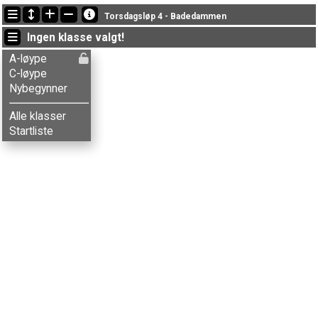
Siste oppdateringer
Torsdagsløp 4 - Badedammen
19:42:17: Jon V. Lunde (
A-løype
) fikk ny status: disket
Ingen klasse valgt!
19:30:02: Unni H. Nustad (
A-løype
) fikk ny status: disket
19:18:55: Christine D. Berg (
Nybegynner
) kom i mål med status fullført
A-løype
C-løype
Nybegynner
Alle klasser
Startliste