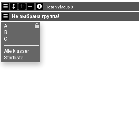
Последние обновления
Toten vårcup 3
19:04:25: Bjørn-Harald Thirud (
A
) финишировал с результатом 53:45 (18)
Не выбрана группа!
19:04:04: Kristine S. Flaskerud (
A
) финишировал с результатом 31:42 (6)
19:01:05: Kristin H. Bekkelund (
A
) got new status: disq
A
B
C
Alle klasser
Startliste