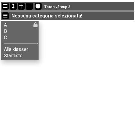
Ultimi aggiornamenti
Toten vårcup 3
19:04:25: Bjørn-Harald Thirud (
A
) è arrivato con il tempo: 53:45 (18)
Nessuna categoria selezionata!
19:04:04: Kristine S. Flaskerud (
A
) è arrivato con il tempo: 31:42 (6)
19:01:05: Kristin H. Bekkelund (
A
) got new status: SQ
A
B
C
Alle klasser
Startliste