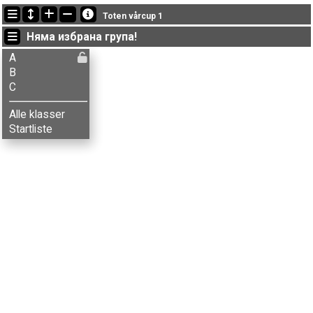
Последно обновени
Toten vårcup 1
19:06:53: Eldrid H. Aas (
A
) финиширал с време 45:46 (20)
Няма избрана група!
19:00:23: Oda M. Furunes (
A
) финиширал с време 39:50 (16)
18:59:38: Solveig E. Amundsen (
A
) финиширал с време 36:55 (14)
A
B
C
Alle klasser
Startliste