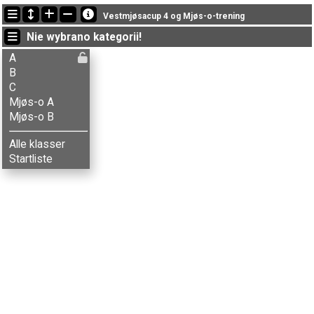
Ostatnie aktualizacje
Vestmjøsacup 4 og Mjøs-o-trening
19:58:54: Line Thirud (
C
) got new status: abs
Nie wybrano kategorii!
19:58:11: Pål S. Kvikstad (
Mjøs-o A
) ukończył/a z czasem 118:06 (20)
19:55:00: Solveig S. Stenberg (
Mjøs-o B
) ukończył/a z czasem 114:54 (3)
A
B
C
Mjøs-o A
Mjøs-o B
Alle klasser
Startliste