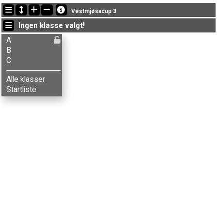
Siste oppdateringer
Vestmjøsacup 3
20:36:42: Knut O. Evensen (
B
) fikk ny status: ikke startet
Ingen klasse valgt!
20:36:29: Håkon V. Kristiansen (
B
) fikk ny status: ikke startet
20:36:00: Øyvind V. Johansen (
B
) fikk ny status: ikke startet
A
B
C
Alle klasser
Startliste