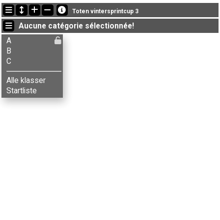
Dernières mises à jour
Toten vintersprintcup 3
19:02:35: Elise L-Feiring (
A
) got new status: disq
Aucune catégorie sélectionnée!
19:02:34: Patrick Alund (
A
) a terminé , chrono: 24:09 (46)
18:58:49: Ellinor Prytz (
A
) a terminé , chrono: 27:51 (53)
A
B
C
Alle klasser
Startliste