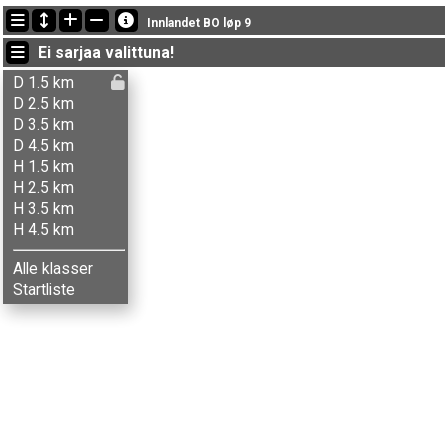
Viimeisimmät tulokset
Innlandet BO løp 9
19:27:29: Knut O. Strætkvern (
Herrer 2.5 km
) maalissa ajalla * (1)
Ei sarjaa valittuna!
19:12:27: Odin H. Vollum (
Herrer 3.5 km
) got new status: ei läht.
19:10:07: Bård Bjøntegaard (
Herrer 3.5 km
) got new status: hyl.
D 1.5 km
D 2.5 km
D 3.5 km
D 4.5 km
H 1.5 km
H 2.5 km
H 3.5 km
H 4.5 km
Alle klasser
Startliste