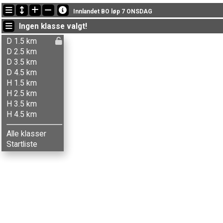
Siste oppdateringer
Innlandet BO løp 7 ONSDAG
19:00:49: Pål Hagen (
Herrer 3.5 km
) fikk ny status: ikke startet
Ingen klasse valgt!
19:00:41: Reidar Syversen (
Herrer 2.5 km
) fikk ny status: ikke starte
19:00:02: Birgit W. Berg (
Damer 3.5 km
) kom i mål med tiden 48:02 
D 1.5 km
D 2.5 km
D 3.5 km
D 4.5 km
H 1.5 km
H 2.5 km
H 3.5 km
H 4.5 km
Alle klasser
Startliste