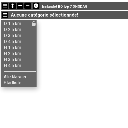
Dernières mises à jour
Innlandet BO løp 7 ONSDAG
19:00:49: Pål Hagen (
Herrer 3.5 km
) got new status: absent
Aucune catégorie sélectionnée!
19:00:41: Reidar Syversen (
Herrer 2.5 km
) got new status: absent
19:00:02: Birgit W. Berg (
Damer 3.5 km
) a terminé , chrono: 48:02 (
D 1.5 km
D 2.5 km
D 3.5 km
D 4.5 km
H 1.5 km
H 2.5 km
H 3.5 km
H 4.5 km
Alle klasser
Startliste