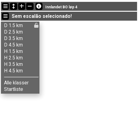
Últimas atualizações
Innlandet BO løp 4
20:30:29: Tom Røise (
Herrer 4.5 km
) got new status: dns
Sem escalão selecionado!
20:30:19: Jan Å. Sætaberget (
Herrer 3.5 km
) got new status: dns
20:30:08: Odin H. Vollum (
Herrer 3.5 km
) got new status: dnf
D 1.5 km
D 2.5 km
D 3.5 km
D 4.5 km
H 1.5 km
H 2.5 km
H 3.5 km
H 4.5 km
Alle klasser
Startliste