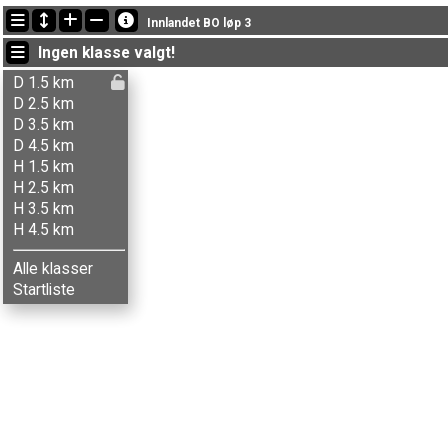
Siste oppdateringer
Innlandet BO løp 3
19:18:47: Bjørg Sorprud (
Damer 2.5 km
) fikk ny status: brutt
Ingen klasse valgt!
19:15:22: Gunnhild Ljones (
Damer 3.5 km
) kom i mål med tiden 1:2
19:12:39: Terje Uthushagen (
Herrer 2.5 km
) fikk ny status: disket
D 1.5 km
D 2.5 km
D 3.5 km
D 4.5 km
H 1.5 km
H 2.5 km
H 3.5 km
H 4.5 km
Alle klasser
Startliste