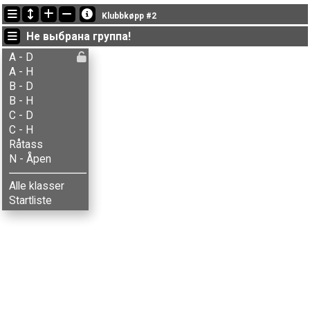
Последние обновления
Klubbkøpp #2
19:49:21: Simen Storsveen (
A - Herrer
) финишировал с результатом 90:38 (6)
Не выбрана группа!
19:23:57: Ida A. Skaaden (
N - Åpen
) got new status: dnf
19:11:29: Lars Skramstad (
B - Herrer
) финишировал с результатом 46:07 (7)
A - D
A - H
B - D
B - H
C - D
C - H
Råtass
N - Åpen
Alle klasser
Startliste