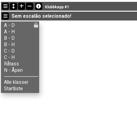
Últimas atualizações
Klubbkøpp #1
20:14:11: Mathilde Skaaden (
B - Damer
) terminou com o tempo de 1
Sem escalão selecionado!
20:13:16: Berger M. Skjærbakken (
B - Herrer
) terminou com o tempo 
20:12:55: Simen Storsveen (
A - Herrer
) terminou com o tempo de 11
A - D
A - H
B - D
B - H
C - D
C - H
Råtass
N - Åpen
Alle klasser
Startliste