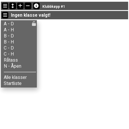
Siste oppdateringer
Klubbkøpp #1
20:14:11: Mathilde Skaaden (
B - Damer
) kom i mål med tiden 1:40:07 (4)
Ingen klasse valgt!
20:13:16: Berger M. Skjærbakken (
B - Herrer
) kom i mål med tiden 1:40:01 (5)
20:12:55: Simen Storsveen (
A - Herrer
) kom i mål med tiden 1:52:17 (5)
A - D
A - H
B - D
B - H
C - D
C - H
Råtass
N - Åpen
Alle klasser
Startliste