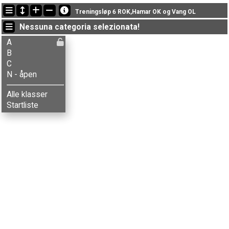
Ultimi aggiornamenti
Treningsløp 6 ROK,Hamar OK og Vang OL
20:05:47: Turi Nordengen (
C
) got new status: RI
Nessuna categoria selezionata!
20:01:55: Birger Peterson (
B
) got new status: SQ
19:25:05: Kristoffer B. Sætaberget (
A
) è arrivato con il tempo: 62:37 (12)
A
B
C
N - åpen
Alle klasser
Startliste