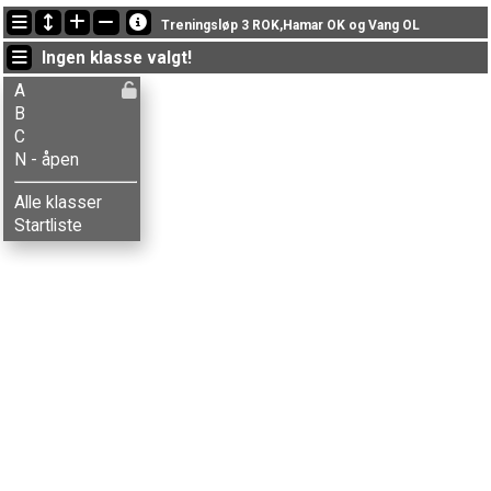
Siste oppdateringer
Treningsløp 3 ROK,Hamar OK og Vang OL
21:06:40: Erik Grøndalen (
B
) kom i mål med tiden 45:09 (11)
Ingen klasse valgt!
21:05:46: Bente Grøndalen (
C
) kom i mål med tiden 44:17 (4)
19:58:43: Birger Peterson (
B
) kom i mål med tiden 1:03:09 (24)
A
B
C
N - åpen
Alle klasser
Startliste