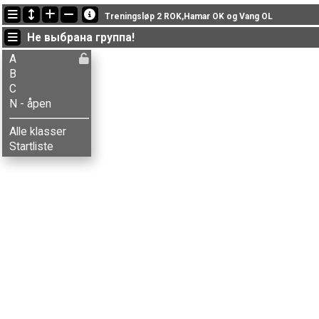
Последние обновления
Treningsløp 2 ROK,Hamar OK og Vang OL
19:19:41: Simen Bordal (
A
) финишировал с результатом 45:34 (14
Не выбрана группа!
19:13:48: Øivind Frøisland (
A
) got new status: dnf
19:12:48: Henning Wernøe (
A
) финишировал с результатом 65:28 
A
B
C
N - åpen
Alle klasser
Startliste