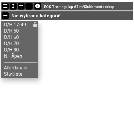
Ostatnie aktualizacje
EOK Treningsløp #7 m/Klubbmesterskap
19:32:01: Marianne Sveen (
D/H 50
) ukończył/a with status finished
Nie wybrano kategorii!
19:18:10: Arvid Lyngstad (
D/H 17-49
) ukończył/a z czasem 51:36 (2)
19:07:50: Idar Danielsen (
D/H 50
) ukończył/a with status finished
D/H 17-49
D/H 50
D/H 60
D/H 70
D/H 80
N - Åpen
Alle klasser
Startliste