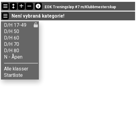
Nejnovější změny
EOK Treningsløp #7 m/Klubbmesterskap
19:32:01: Marianne Sveen (
D/H 50
) doběhl with status finished
Není vybraná kategorie!
19:18:10: Arvid Lyngstad (
D/H 17-49
) doběhl v čase 51:36 (2)
19:07:50: Idar Danielsen (
D/H 50
) doběhl with status finished
D/H 17-49
D/H 50
D/H 60
D/H 70
D/H 80
N - Åpen
Alle klasser
Startliste