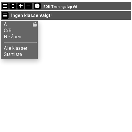
Siste oppdateringer
EOK Treningsløp #6
18:52:01: Tore Lindaas (
C/B
) kom i mål med tiden 42:58 (2)
Ingen klasse valgt!
18:46:52: Emilie H. Samuelsen (
C/B
) fikk ny status: ikke startet
18:46:24: Marianne Sveen (
A
) kom i mål med tiden 34:42 (3)
A
C/B
N - åpen
Alle klasser
Startliste