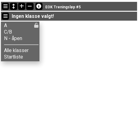
Siste oppdateringer
EOK Treningsløp #5
19:18:01: Emilie H. Samuelsen (
A
) fikk ny status: disket
Ingen klasse valgt!
19:15:41: Eilif A. Kvamme (
N - åpen
) kom i mål med status fullført
19:13:41: Ottar Evensen (
C/B
) fikk ny status: disket
A
C/B
N - åpen
Alle klasser
Startliste