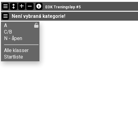
Nejnovější změny
EOK Treningsløp #5
19:18:01: Emilie H. Samuelsen (
A
) got new status: disq
Není vybraná kategorie!
19:15:41: Eilif A. Kvamme (
N - åpen
) doběhl with status finished
19:13:41: Ottar Evensen (
C/B
) got new status: disq
A
C/B
N - åpen
Alle klasser
Startliste