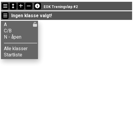
Siste oppdateringer
EOK Treningsløp #2
20:30:47: Anders Hagen (
A
) kom i mål med tiden 38:46 (9)
Ingen klasse valgt!
20:30:47: Anita Ø. Olsen (
C/B
) kom i mål med tiden 29:53 (5)
20:30:47: Anna-Thekla Tonjer (
A
) kom i mål med tiden 34:20 (5)
A
C/B
N - åpen
Alle klasser
Startliste