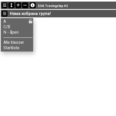
Последно обновени
EOK Treningsløp #2
20:30:47: Anders Hagen (
A
) финиширал с време 38:46 (9)
Няма избрана група!
20:30:47: Anita Ø. Olsen (
C/B
) финиширал с време 29:53 (5)
20:30:47: Anna-Thekla Tonjer (
A
) финиширал с време 34:20 (5)
A
C/B
N - åpen
Alle klasser
Startliste