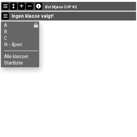
Siste oppdateringer
Øst Mjøsa CUP #2
19:25:22: Birgit W. Berg (
B
) fikk ny status: disket
Ingen klasse valgt!
19:23:11: Erik Haugen (
B
) kom i mål med tiden 48:57 (18)
19:20:19: Aksel Krogstie (
A
) kom i mål med tiden 40:55 (21)
A
B
C
N - åpen
Alle klasser
Startliste