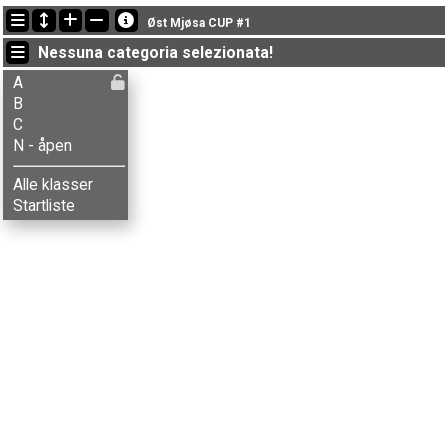
Ultimi aggiornamenti
Øst Mjøsa CUP #1
19:29:08: Nikolai G. Wikstrøm (
N - åpen
) è arrivato con il tempo: 26:33 (8)
Nessuna categoria selezionata!
19:25:40: Nikolai G. Wikstrøm (
N - åpen
) è arrivato con il tempo: 26:33 (8)
19:24:40: Brede Krogstie (
B
) got new status: SQ
A
B
C
N - åpen
Alle klasser
Startliste