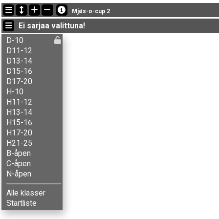
Viimeisimmät tulokset
Mjøs-o-cup 2
20:13:18: Håkon L-Thorud (
H-10
) got new status: ei läht.
Ei sarjaa valittuna!
20:09:53: Torbjørn Mousing (
H15-16
) got new status: hyl.
19:25:33: Ane Fagerhaug (
D13-14
) maalissa ajalla 55:17 (9)
D-10
D11-12
D13-14
D15-16
D17-20
H-10
H11-12
H13-14
H15-16
H17-20
H21-25
B-åpen
C-åpen
N-åpen
Alle klasser
Startliste