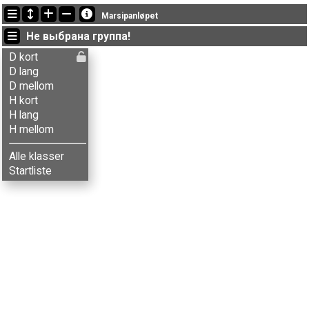
Последние обновления
Marsipanløpet
09:55:47: Pål S. Kvikstad (
H kort
) got new status: disq
Не выбрана группа!
11:37:26: Hans A. Tingvold (
H kort
) финишировал с результатом 25:46 (6)
16:21:47: Hasse Bergstrøm (
H mellom
) финишировал с результатом 44:04 (21)
D kort
D lang
D mellom
H kort
H lang
H mellom
Alle klasser
Startliste