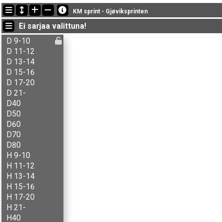
Viimeisimmät tulokset
KM sprint - Gjøviksprinten
13:53:29: May K.P. Tangen (
D60
) got new status: ei läht.
Ei sarjaa valittuna!
13:53:17: May L. Kloppbakken (
D40
) got new status: ei läht.
13:52:56: Jan O. Pedersen (
H50
) got new status: ei läht.
D 9-10
D 11-12
D 13-14
D 15-16
D 17-20
D 21-
D40
D50
D60
D70
D80
H 9-10
H 11-12
H 13-14
H 15-16
H 17-20
H 21-
H40