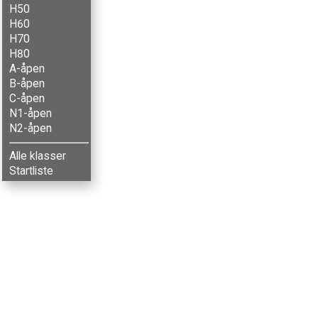
H50
H60
H70
H80
A-åpen
B-åpen
C-åpen
N1-åpen
N2-åpen
Alle klasser
Startliste