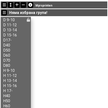
Последно обновени
Myrsprinten
19:11:44: Adrian O. Elden (
N1-åpen
) финиширал с време 27:04 (11)
Няма избрана група!
19:11:44: Andreas Huber (
A-åpen
) финиширал с време 33:53 (5)
19:11:44: Askild Bø (
A-åpen
) финиширал с време 28:41 (1)
D 9-10
D 11-12
D 13-14
D 15-16
D17-
D40
D50
D60
D70
D80
H 9-10
H 11-12
H 13-14
H 15-16
H 17-
H40
H50
H60