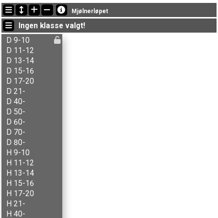
Siste oppdateringer
Mjølnerløpet
13:58:39: Jan-Hugo Hanssen (
AL-åpen
) kom i mål med tiden 37:24 (6)
Ingen klasse valgt!
13:52:29: Amund Flaskerud (
H 17-20
) kom i mål med tiden 1:10:58 (3)
13:43:51: Amund Flaskerud (
H 17-20
) passerte 3.9km #36 med tiden 1:02:44 (3)
D 9-10
D 11-12
D 13-14
D 15-16
D 17-20
D 21-
D 40-
D 50-
D 60-
D 70-
D 80-
H 9-10
H 11-12
H 13-14
H 15-16
H 17-20
H 21-
H 40-