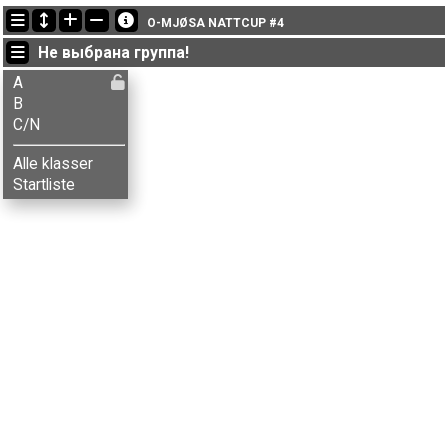
Последние обновления
O-MJØSA NATTCUP #4
20:31:21: Michael Sætvedt (
A
) финишировал с результатом 73:24 (25)
Не выбрана группа!
20:31:21: Michael Sætvedt (
A
) прошел 0.6km #169 с результатом 05:47 (8)
20:31:21: Michael Sætvedt (
A
) прошел 1.6km #169 с результатом 21:12 (19)
A
B
C/N
Alle klasser
Startliste