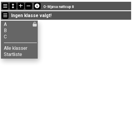
Siste oppdateringer
O-Mjøsa nattcup 8
19:32:17: Ane Fagerhaug (
B
) kom i mål med tiden 1:08:01 (11)
Ingen klasse valgt!
19:28:49: Nils H. Staff (
A
) kom i mål med tiden 35:43 (4)
19:21:50: Anders Sollien (
A
) kom i mål med tiden 41:13 (13)
A
B
C
Alle klasser
Startliste