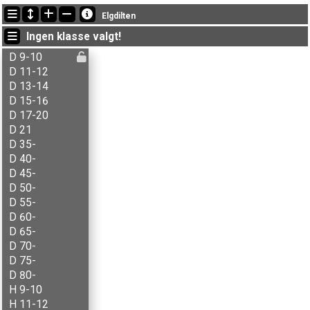
Siste oppdateringer
Elgdilten
17:24:04: Alfred Sigstad (
N1-åpen
) kom i mål med status fullført
Ingen klasse valgt!
17:24:04: Eldar F. Ekeberg (
N1-åpen
) kom i mål med status fullført
17:24:04: Ingeborg S. Svarttjernet (
N2-åpen 9-16
) kom i mål med status fullført
D 9-10
D 11-12
D 13-14
D 15-16
D 17-20
D 21
D 35-
D 40-
D 45-
D 50-
D 55-
D 60-
D 65-
D 70-
D 75-
D 80-
H 9-10
H 11-12