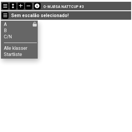
Últimas atualizações
O-MJØSA NATTCUP #3
20:30:20: Tiril Skedsmo (
A
) terminou com o tempo de 83:58 (18)
Sem escalão selecionado!
20:26:42: Herman Bakke (
B
) got new status: disq
20:26:15: John A. Bakke (
A
) got new status: dnf
A
B
C/N
Alle klasser
Startliste