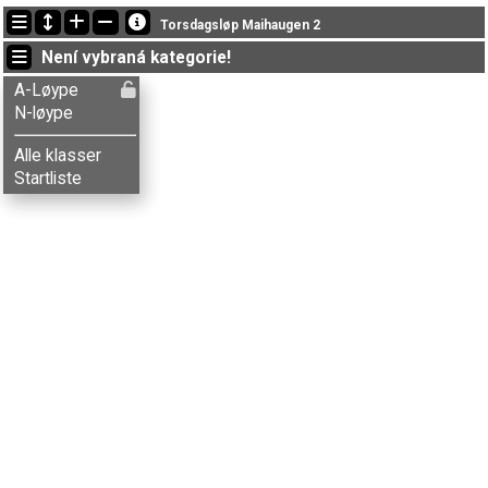
Nejnovější změny
Torsdagsløp Maihaugen 2
19:25:28: Alma G-Mørkve (
N-løype
) doběhl with status finished
Není vybraná kategorie!
19:25:28: Aurora B. Bakken (
N-løype
) doběhl with status finished
19:25:28: Bjørn I.N. Åstebøl (
A-Løype
) doběhl v čase 28:05 (12)
A-Løype
N-løype
Alle klasser
Startliste