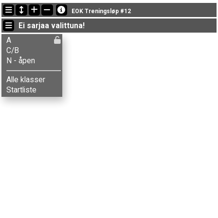
Viimeisimmät tulokset
EOK Treningsløp #12
19:08:16: Monica Storsveen (
C/B
) maalissa ajalla 1:03:54 (2)
Ei sarjaa valittuna!
19:01:29: Marianne Sveen (
A
) maalissa ajalla 1:11:14 (7)
18:59:04: Askild Bø (
A
) maalissa ajalla 43:53 (1)
A
C/B
N - åpen
Alle klasser
Startliste