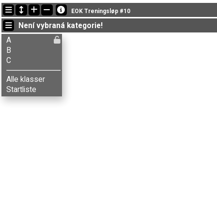
Nejnovější změny
EOK Treningsløp #10
19:17:22: Yngven L-Falch (
B
) doběhl v čase 77:44 (2)
Není vybraná kategorie!
19:13:43: Hedvig N. Bø (
C
) doběhl v čase 62:31 (7)
19:04:07: Kari Undrum (
B
) got new status: disq
A
B
C
Alle klasser
Startliste