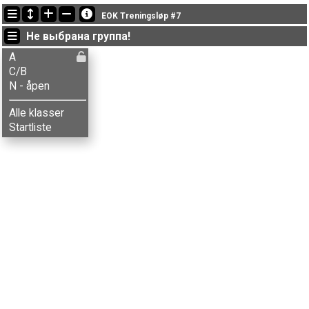
Последние обновления
EOK Treningsløp #7
18:49:45: Marianne Sveen (
A
) финишировал с результатом 32:36 (7)
Не выбрана группа!
18:44:05: Vebjørn Storaas (
C/B
) финишировал с результатом 35:20 (8)
18:40:11: Elias S-Danielsen (
A
) финишировал с результатом 19:55 (1)
A
C/B
N - åpen
Alle klasser
Startliste