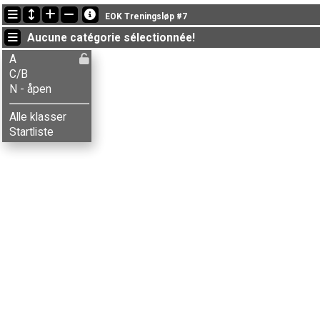
Dernières mises à jour
EOK Treningsløp #7
18:49:45: Marianne Sveen (
A
) a terminé , chrono: 32:36 (7)
Aucune catégorie sélectionnée!
18:44:05: Vebjørn Storaas (
C/B
) a terminé , chrono: 35:20 (8)
18:40:11: Elias S-Danielsen (
A
) a terminé , chrono: 19:55 (1)
A
C/B
N - åpen
Alle klasser
Startliste